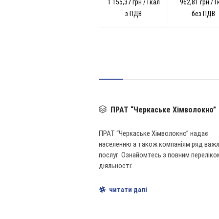
1 155,37 грн / Гкал
962,81 грн / Г
з ПДВ
без ПДВ
ПРАТ “Черкаське Хімволокно”
ПРАТ “Черкаське Хімволокно” надає
населенню а також компаніям ряд важ
послуг. Ознайомтесь з повним переліко
діяльності:
читати далі