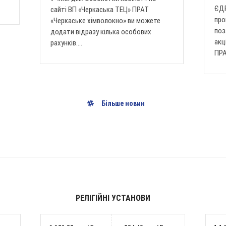
ЄДР
сайті ВП «Черкаська ТЕЦ» ПРАТ
про
«Черкаське хімволокно» ви можете
поз
додати відразу кілька особових
акц
рахунків....
ПРАТ
Більше новин
РЕЛІГІЙНІ УСТАНОВИ