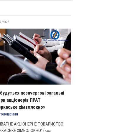
7.2026
будуться позачергові загальні
ори акціонерів ПРАТ
еркаське хімволокно»
голошення
ИВАТНЕ АКЦІОНЕРНЕ ТОВАРИСТВО
РКАСЬКЕ ХІМВОЛОКНО” (код