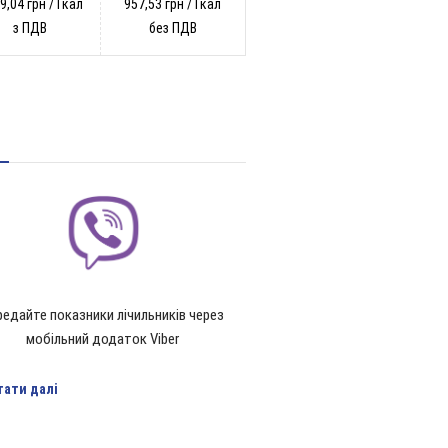
9,04 грн / Гкал
957,53 грн / Гкал
з ПДВ
без ПДВ
едайте показники лічильників через
мобільний додаток Viber
тати далі