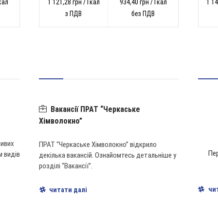
кал
1 121,28 грн / Гкал
934,40 грн / Гкал
1 14
з ПДВ
без ПДВ
Вакансії ПРАТ “Черкаське
Хімволокно”
ливих
ПРАТ “Черкаське Хімволокно” відкрило
Пер
м видів
декілька вакансій. Ознайомтесь детальніше у
розділі “Вакансії”.
чи
читати далі