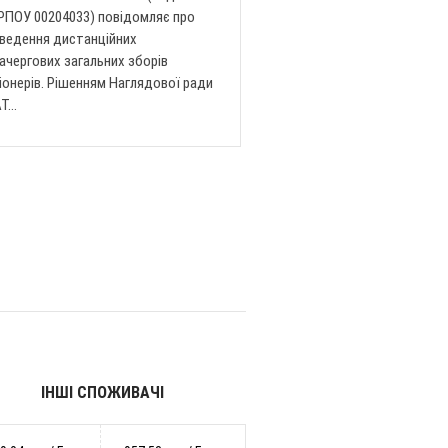
ПОУ 00204033) повідомляє про
ведення дистанційних
ачергових загальних зборів
іонерів. Рішенням Наглядової ради
...
ІНШІ СПОЖИВАЧІ