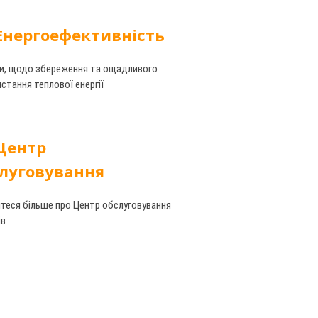
Енергоефективність
и, щодо збереження та ощадливого
стання теплової енергії
Центр
луговування
теся більше про Центр обслуговування
ів