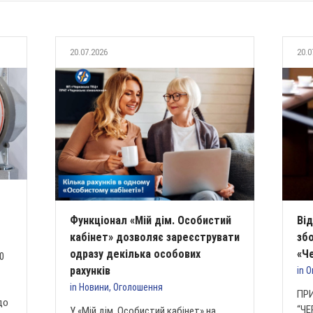
20.07.2026
20.0
Функціонал «Мій дім. Особистий
Від
кабінет» дозволяє зареєструвати
зб
одразу декілька особових
«Ч
0
рахунків
in
О
in
Новини
,
Оголошення
ПР
до
“ЧЕ
У «Мій дім. Особистий кабінет» на