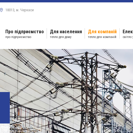
18013, м. Черкаси
Про підприємство
Для населення
Для компаній
Елек
про підприємство
тепло для дому
тепло для компаній
світло