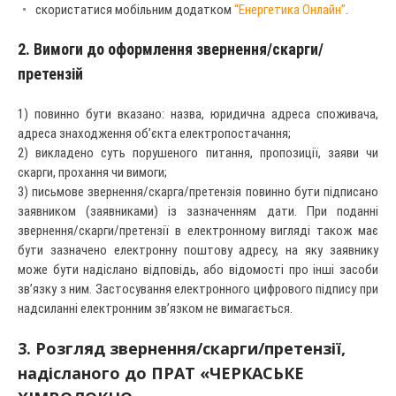
скористатися мобільним додатком
“Енергетика Онлайн”
.
2. Вимоги до оформлення звернення/скарги/
претензій
1) повинно бути вказано: назва, юридична адреса споживача,
адреса знаходження об’єкта електропостачання;
2) викладено суть порушеного питання, пропозиції, заяви чи
скарги, прохання чи вимоги;
3) письмове звернення/скарга/претензія повинно бути підписано
заявником (заявниками) із зазначенням дати. При поданні
звернення/скарги/претензії в електронному вигляді також має
бути зазначено електронну поштову адресу, на яку заявнику
може бути надіслано відповідь, або відомості про інші засоби
зв’язку з ним. Застосування електронного цифрового підпису при
надсиланні електронним зв’язком не вимагається.
3. Розгляд звернення/скарги/претензії,
надісланого до ПРАТ «ЧЕРКАСЬКЕ