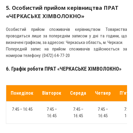
5. Особистий прийом керівництва ПРАТ
«ЧЕРКАСЬКЕ ХІМВОЛОКНО»
Особистий прийом споживачів керівництвом Товариства
проводиться лише за попереднім записом у дні та години, що
визначені графіком, за адресою: Черкаська область, м. Черкаси.
Попередній запис на прийом споживачів здійснюється за
номером телефону: (0472) 64-77-20
6. Графік роботи ПРАТ «ЧЕРКАСЬКЕ ХІМВОЛОКНО»
Понеділок
Вівторок
Середа
Четвер
П’ятн
7:45 – 16:45
7:45 –
7:45 –
7:45 –
7:45 
16:45
16:45
16:45
16:4