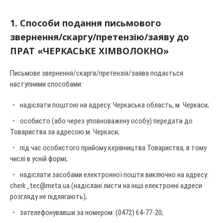
1. Способи подання письмового
звернення/скаргу/претензію/заяву до
ПРАТ «ЧЕРКАСЬКЕ ХІМВОЛОКНО»
Письмове звернення/скарга/претензія/заява подається
наступними способами:
надіслати поштою на адресу: Черкаська область, м. Черкаси;
особисто (або через уповноважену особу) передати до
Товариства за адресою м. Черкаси;
під час особистого прийому керівництва Товариства, в тому
числі в усній формі;
надіслати засобами електронної пошти виключно на адресу:
cherk_tec@meta.ua
(надіслані листи на інші електронні адреси
розгляду не підлягають);
зателефонувавши за номером: (0472) 64-77-20;