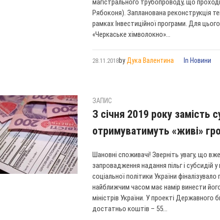
магістрального трубопроводу, що проходи
Рябоконя). Запланована реконструкція те
рамках Інвестиційної програми. Для цьог
«Черкаське хімволокно»...
by
Дука Валентина
In
Новини
28.11.2018
ЗАПИС
З січня 2019 року замість с
отримуватимуть «живі» гр
Шановні споживачі! Зверніть увагу, що вже
запровадження надання пільг і субсидій у
соціальної політики України фіналізувало
найближчим часом має намір винести його
міністрів України. У проекті Державного 
достатньо коштів – 55...