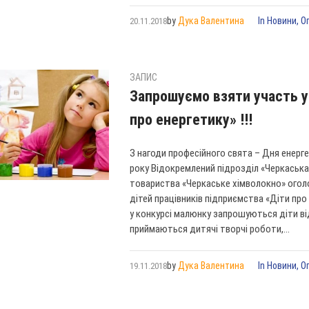
by
Дука Валентина
In
Новини
,
О
20.11.2018
ЗАПИС
Запрошуємо взяти участь у
про енергетику» !!!
З нагоди професійного свята – Дня енерге
року Відокремлений підрозділ «Черкаськ
товариства «Черкаське хімволокно» ого
дітей працівників підприємства «Діти про
у конкурсі малюнку запрошуються діти від
приймаються дитячі творчі роботи,...
by
Дука Валентина
In
Новини
,
О
19.11.2018