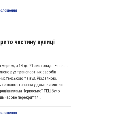
голошення
крито частину вулиці
 мережі, з 14 до 21 листопада – на час
онено рух транспортних засобів
чистенською та вул. Різдвяною.
ь теплопостачання у домівки містян
працівниками Черкаської ТЕЦ було
Тимчасове перекриття...
голошення