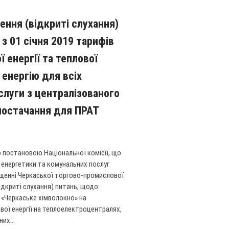
ення (відкриті слухання)
з 01 січня 2019 тарифів
 енергії та теплової
у енергію для всіх
слуги з централізованого
постачання для ПРАТ
 постановою Національної комісії, що
 енергетики та комунальних послуг
іщенні Черкаської торгово-промислової
ідкриті слухання) питань, щодо:
Т «Черкаське хімволокно» на
вої енергії на теплоелектроцентралях,
их...