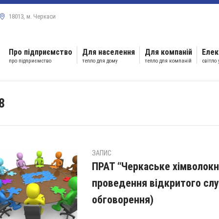
18013, м. Черкаси
Про підприємство
Для населення
Для компаній
Елек
про підприємство
тепло для дому
тепло для компаній
світло
8
ЗАПИС
ПРАТ “Черкаське хімволокн
проведення відкритого слу
обговорення)