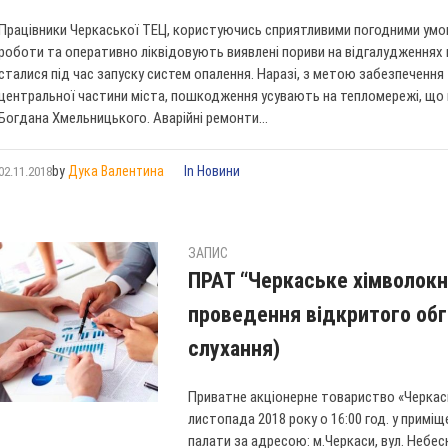
Працівники Черкаської ТЕЦ, користуючись сприятливими погодними умов
роботи та оперативно ліквідовують виявлені пориви на відгалудженнях в
сталися під час запуску систем опалення. Наразі, з метою забезпеченн
центральної частини міста, пошкодження усувають на тепломережі, що п
Богдана Хмельницького. Аварійні ремонти...
by
Дука Валентина
In
Новини
02.11.2018
ЗАПИС
ПРАТ “Черкаське хімволокн
проведення відкритого обг
слухання)
Приватне акціонерне товариство «Черкас
листопада 2018 року о 16:00 год. у примі
палати за адресою: м.Черкаси, вул. Небесно