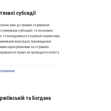
тлової субсидії
сення змін до правил отримання
і отримували субсидію та економно
ю та вкладалися в соціальні нормативи,
і виникали внаслідок перевищення
ними нарахуваннями за отримані
в надавалося право не проводити оплату
голошення
ржіївській та Богдана