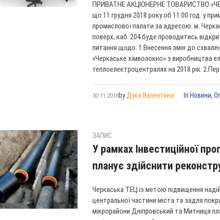
ПРИВАТНЕ АКЦІОНЕРНЕ ТОВАРИСТВО «ЧЕ
що 11 грудня 2018 року об 11:00 год. у пр
промислової палати за адресою: м. Черкаси
поверх, каб. 204 буде проводитись відкри
питання щодо: 1.Внесення змін до схвале
«Черкаське хімволокно» з виробництва еле
теплоелектроцентралях на 2018 рік. 2.Пере
by
Дука Валентина
In
Новини
,
О
30.11.2018
ЗАПИС
У рамках Інвестиційної пр
планує здійснити реконстр
Черкаська ТЕЦ із метою підвищення наді
центральної частини міста та задля покр
мікрорайони Дніпровський та Митниця пл