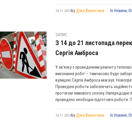
by
Дука Валентина
In
Новини
,
О
16.11.2018
ЗАПИС
З 14 до 21 листопада пере
Сергія Амброса
У зв’язку з проведенням ремонту теплової
виконання робіт – тимчасово буде забор
вулицею Сергія Амброса між вул. Новопре
Проведені роботи забезпечать надійніст
протягом зимового сезону. Напередодні 
проведено необхідні підготовчі роботи. 
by
Дука Валентина
In
Новини
,
О
14.11.2018