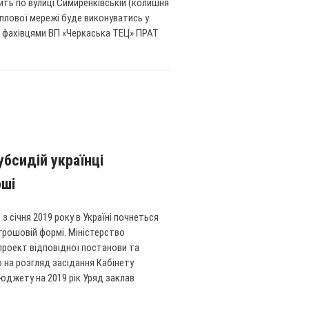
ть по вулиці Симиренківській (колишня
плової мережі буде виконуватись у
о фахівцями ВП «Черкаська ТЕЦ» ПРАТ
убсидій українці
оші
 з січня 2019 року в Україні почнеться
 грошовій формі. Міністерство
 проект відповідної постанови та
 на розгляд засідання Кабінету
бюджету на 2019 рік Уряд заклав