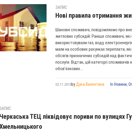
ЗАПИС
Нові правила отримання жи
Шановні споживачі, повідомляємо про вне
житлових субсидій. Раніше споживачі, як
використовували газ, воду, електроенергі
мали на особових рахунках переплати, як
обсягів призначених субсидій над фактич
послуги. Відтак, цій категорії споживачі
обов’язкових...
by
Дука Валентина
In
Новини
,
О
02.11.2018
ЗАПИС
Черкаська ТЕЦ ліквідовує пориви по вулицях Гу
Хмельницького