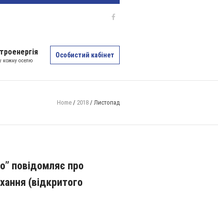
троенергія
Особистий кабінет
 у кожну оселю
Home
/
2018
/
Листопад
о” повідомляє про
хання (відкритого