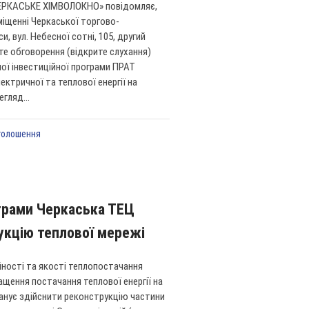
РКАСЬКЕ ХІМВОЛОКНО» повідомляє,
иміщенні Черкаської торгово-
, вул. Небесної сотні, 105, другий
те обговорення (відкрите слухання)
ної інвестиційної програми ПРАТ
ктричної та теплової енергії на
гляд...
голошення
ограми Черкаська ТЕЦ
укцію теплової мережі
йності та якості теплопостачання
ащення постачання теплової енергії на
анує здійснити реконструкцію частини