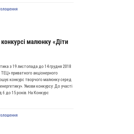
голошення
 конкурсі малюнку «Діти
тика з 19 листопада до 14 грудня 2018
а ТЕЦ» приватного акціонерного
лошує конкурс творчого малюнку серед
 енергетику». Умови конкурсу: До участі
 6 до 15 років. На Конкурс
голошення