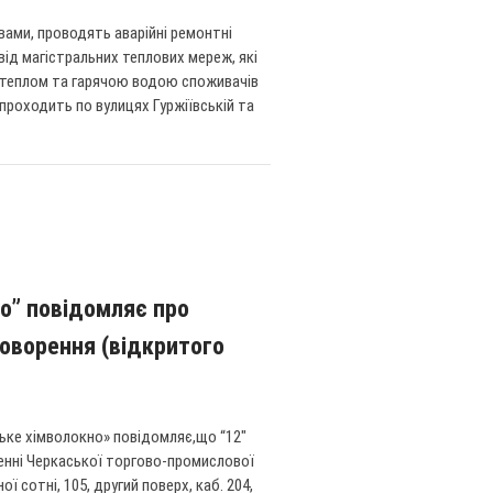
ами, проводять аварійні ремонтні
ід магістральних теплових мереж, які
я теплом та гарячою водою споживачів
роходить по вулицях Гуржіївській та
о” повідомляє про
оворення (відкритого
ьке хімволокно» повідомляє,що “12″
щенні Черкаської торгово-промислової
ї сотні, 105, другий поверх, каб. 204,