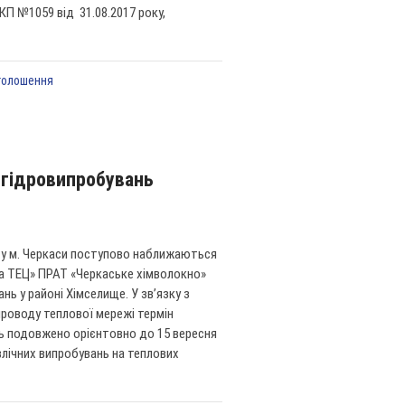
П №1059 від 31.08.2017 року,
голошення
 гідровипробувань
ж у м. Черкаси поступово наближаються
ка ТЕЦ» ПРАТ «Черкаське хімволокно»
ь у районі Хімселище. У зв’язку з
роводу теплової мережі термін
ь подовжено орієнтовно до 15 вересня
влічних випробувань на теплових