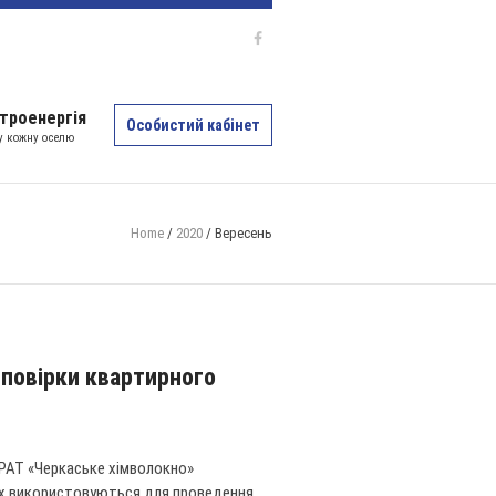
троенергія
Особистий кабінет
 у кожну оселю
Home
/
2020
/
Вересень
 повірки квартирного
ПРАТ «Черкаське хімволокно»
ких використовуються для проведення