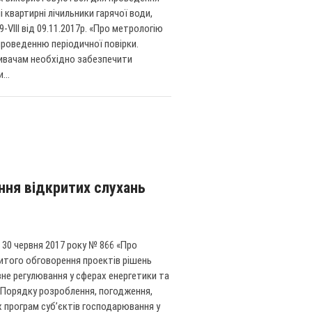
і квартирні лічильники гарячої води,
-VIII від 09.11.2017р. «Про метрологію
проведенню періодичної повірки.
ивачам необхідно забезпечити
...
ння відкритих слухань
 30 червня 2017 року № 866 «Про
того обговорення проектів рішень
вне регулювання у сферах енергетики та
 Порядку розроблення, погодження,
 програм суб’єктів господарювання у