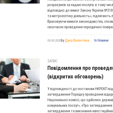
розрахунків за надані послуги, в тому числ
відповідно до вимог Закону України №2189
та метрологічну діяльність», підлягають 
Враховуючи вимоги законодавства, спож
своєчасне проведення періодичної повірки
by
Дука Валентина
In
Новини
09.09.2020
ЗАПИС
Повідомлення про проведе
(відкритих обговорень)
У відповідності до постанови НКРЕКП від
затвердження Порядку проведення відкри
Національної комісії, що здійснює держа
комунальних послуг», «Про затвердження
затвердження та виконання інвестиційних