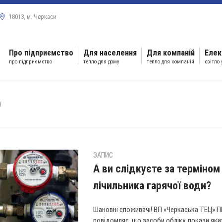
18013, м. Черкаси
Про підприємство
Для населення
Для компаній
Елек
про підприємство
тепло для дому
тепло для компаній
світло
0
ЗАПИС
А ви слідкуєте за терміном
лічильника гарячої води?
Шановні споживачі! ВП «Черкаська ТЕЦ» 
повідомляє, що засоби обліку, покази я