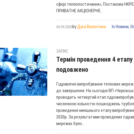
сфері теплопостачання», Постанова НКРЕК
ПРИВАТНЕ АКЦІОНЕРНЕ...
by
Дука Валентина
In
Новини
,
О
04.09.2020
ЗАПИС
Термін проведення 4 етапу
подовжено
Гідравлічні випробування теплових мере
до завершення. На сьогодні ВП «Черкась
проводить четвертий етап гідровипробуван
численною кількістю пошкоджень трубоп
проведення нинішнього етапу випробуван
2020р. За результатами проведених гідра
мережах було...