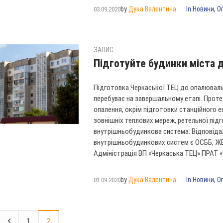
by
Дука Валентина
In
Новини
,
О
03.09.2020
ЗАПИС
Підготуйте будинки міста 
Підготовка Черкаської ТЕЦ до опалювальн
перебуває на завершальному етапі. Прот
опалення, окрім підготовки станційного 
зовнішніх теплових мереж, ретельної під
внутрішньобудинкова система. Відповіда
внутрішньобудинкових систем є ОСББ, ЖБ
Адміністрація ВП «Черкаська ТЕЦ» ПРАТ «
by
Дука Валентина
In
Новини
,
О
01.09.2020
1
2