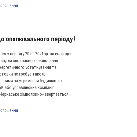
голошення
до опалювального періоду!
ого періоду 2020-2021рр. на сьогодні
е задля своєчасного включення
енергетичного устаткування та
готовки потребує також і
льними за утримання будинків та
К або управлінська компанія.
Черкаське хімволокно» звертається...
голошення