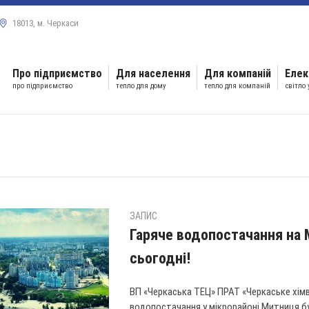
18013, м. Черкаси
Про підприємство
Для населення
Для компаній
Елек
про підприємство
тепло для дому
тепло для компаній
світло
ЗАПИС
Гаряче водопостачання на 
сьогодні!
ВП «Черкаська ТЕЦ» ПРАТ «Черкаське хім
водопостачання у мікрорайоні Митниця бу