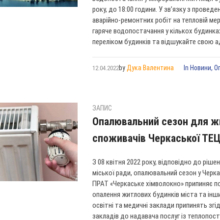
року, до 18:00 години. У зв’язку з прове
аварійно-ремонтних робіт на тепловій ме
гаряче водопостачання у кількох будинк
переліком будинків та відшукайте свою ад
by
Дука Валентина
In
Новини
,
О
12.04.2022
ЗАПИС
Опалювальний сезон для ж
споживачів Черкаської ТЕ
З 08 квітня 2022 року, відповідно до ріш
міської ради, опалювальний сезон у Черк
ПРАТ «Черкаське хімволокно» припиняє по
опалення житлових будинків міста та інш
освітні та медичні заклади припинять згі
закладів до надавача послуг із теплопоста