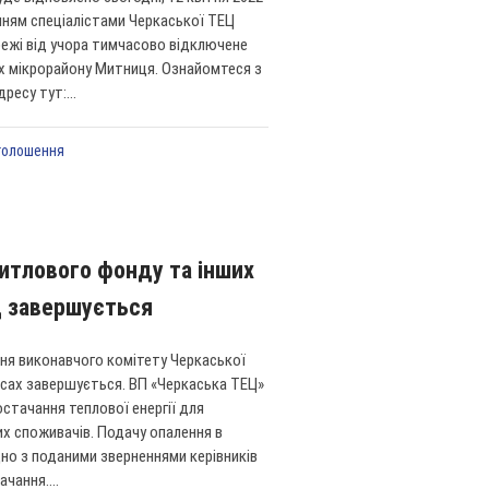
денням спеціалістами Черкаської ТЕЦ
режі від учора тимчасово відключене
ах мікрорайону Митниця. Ознайомтеся з
ресу тут:...
голошення
итлового фонду та інших
Ц завершується
ення виконавчого комітету Черкаської
асах завершується. ВП «Черкаська ТЕЦ»
стачання теплової енергії для
их споживачів. Подачу опалення в
дно з поданими зверненнями керівників
чання....