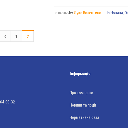
by
Дука Валентина
In
Новини
,
О
06.04.2022
1
2
Інформація
Про компанію
 64-00-32
Новини та події
Нормативна база