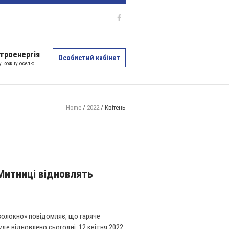
троенергія
Особистий кабінет
 у кожну оселю
Home
/
2022
/
Квітень
Митниці відновлять
волокно» повідомляє, що гаряче
де відновлено сьогодні, 12 квітня 2022