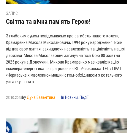
ЗАПИС
Cвітла та вічна пам’ять Герою!
З глибоким сумом повідомляємо про загибель нашого колеги,
Крамаренка Микола Миколайовича, 1994 року народження. Воїн
віддав своє життя, захищаючи незалежність та цілісність нашої
держави. Микола Миколайович загинув на полі бою 08 жовтня
2025 року на Донеччині. Микола Крамаренко мав кваліфікацію
інженера-енергетика та працював на ВП «Черкаська ТЕЦ» ПРАТ
«Черкаське хімволокно» машиністом-обхідником з котельного
устаткування в...
by
Дука Валентина
In
Новини
,
Події
23.10.2025