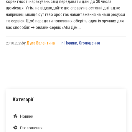
коректності нарахувань слід передавати дані до 30 числа
щомісяця. Утім, не відкладайте цю справу на останні дні, адже
наприкінці місяця суттєво зростає навантаження на наші ресурси
та сервіси. Щоб передати показання оберіть один із зручних для
вас способів: ➡ онлайн-сервіс «Мій Дім....
by
Дука Валентина
In
Новини
,
Оголошення
20.10.2025
Категорії
Новини
Оголошення