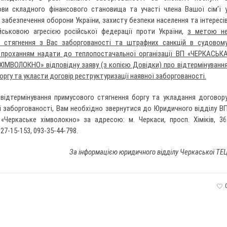
ви складного фінансового становища та участі члена Вашої сім’ї 
 забезпечення оборони України, захисту безпеки населення та інтересі
йськовою агресією російської федерації проти України,
з метою н
 стягнення з Вас заборгованості та штрафних санкцій в судовом
 проханням надати до теплопостачальної організації ВП «ЧЕРКАСЬК
ІМВОЛОКНО» відповідну заяву (з копією Довідки) про відтермінуванн
ргу та укласти договір реструктуризації наявної заборгованості.
відтермінування примусового стягнення боргу та укладання договор
ї заборгованості, Вам необхідно звернутися до Юридичного відділу В
Черкаське хімволокно» за адресою: м. Черкаси, просп. Хіміків, 36
27-15-153, 093-35-44-798.
За інформацією юридичного відділу Черкаської ТЕ