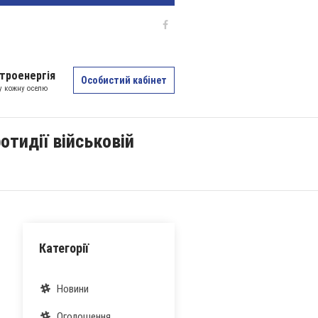
троенергія
Особистий кабінет
 у кожну оселю
отидії військовій
Категорії
Новини
Оголошення