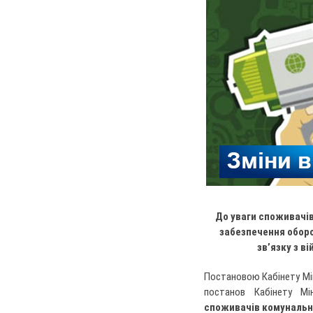
До уваги споживачів
забезпечення оборо
зв’язку з в
Постановою Кабінету Мін
постанов Кабінету Мі
споживачів комунальни