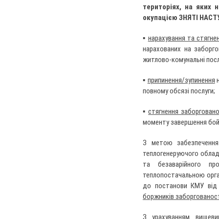
територіях, на яких 
окупацією ЗНЯТІ НАС
▪
нарахування та стягне
нарахованих на заборго
житлово-комунальні посл
▪
припинення/зупинення
н
повному обсязі послуги;
▪
стягнення заборговано
моменту завершення бойов
З метою забезпечення 
теплогенеруючого обладн
та безаварійного про
теплопостачальною орга
до постанови КМУ від
боржників заборгованост
З урахуванням вищеви