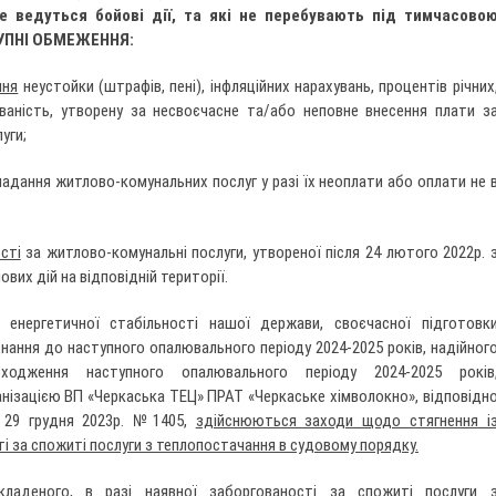
не ведуться бойові дії, та які не перебувають під тимчасово
ТУПНІ ОБМЕЖЕННЯ:
ння
неустойки (штрафів, пені), інфляційних нарахувань, процентів річних
ваність, утворену за несвоєчасне та/або неповне внесення плати з
уги;
адання житлово-комунальних послуг у разі їх неоплати або оплати не 
сті
за житлово-комунальні послуги, утвореної після 24 лютого 2022р. 
их дій на відповідній території.
енергетичної стабільності нашої держави, своєчасної підготовк
ання до наступного опалювального періоду 2024-2025 років, надійног
ходження наступного опалювального періоду 2024-2025 років
нізацією ВП «Черкаська ТЕЦ» ПРАТ «Черкаське хімволокно», відповідн
 29 грудня 2023р. №1405,
здійснюються заходи щодо стягнення і
і за спожиті послуги з теплопостачання в судовому порядку.
кладеного, в разі наявної заборгованості за спожиті послуги 