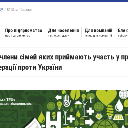
18013, м. Черкаси
Про підприємство
Для населення
Для компаній
Елек
про підприємство
тепло для дому
тепло для компаній
світло
члени сімей яких приймають участь у пр
ерації проти України