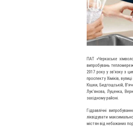
ПАТ «Черкаське хімвол
випробувань тепломереж 
2017 року у зв’язку з ц
проспекту Хіміків, вулиц
Кішки, Бидгощській, В’яч
Лук’янова, Луценка, Ве
західному районі.
Гідравлічні випробува
ліквідувати максимальн
містян від небажаних пор