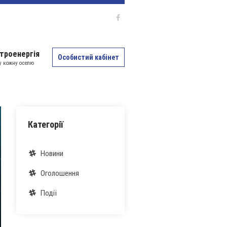
троенергія
Особистий кабінет
 у кожну оселю
Категорії
Новини
Оголошення
Події