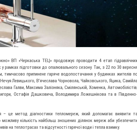
окно» ВП «Черкаська ТЕЦ» продовжує проводити 4 етап гідравлічни
у рамках підготовки до опалювального сезону. Так, з 22 по 30 вересн
им, тимчасово припинене гаряче водопостачання у будинках жителів п
і Нечуя Левицького, В’ячеслава Чорновола, Чайковського, Яцика, Самійл
еслава Галви, Максима Залізняка, Смілянській, Хоменка, Автомобілістів
рнигори, Остафія Дашковича, Володимира Ложешнікова та в Південно
ння – це метод діагностики тепломереж, який допомагає виявити т
о можливу кількість найбільш зношених ділянок мереж аби убезпечит
ивів на теплотрасах та відсутності гарячої води і тепла взимку.