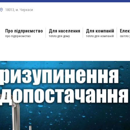
18013, м. Черкаси
Про підприємство
Для населення
Для компаній
Елек
про підприємство
тепло для дому
тепло для компаній
світло