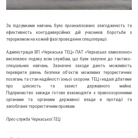
За підсумками навчань було проаналізовано злагодженість та
ефективність контрдиверсійних дій учасників боротьби з
тероризмом на кожній фазі проведення спецоперації.
Адміністрація ВП «Черкаська ТЕЦ» ПАТ «Черкаське хімволокно»
висловлює подяку всім службам, що були залучені до тактико-
спеціальних навчань. Зазначені заходи дають можливість
перевірити рівень безпеки об’єктів можливих терористичних
посягань та стан надійності їхньої охорони. ТЕЦ і надалі дбатиме
про цілісність та захист державного майна.
Підприємство завжди готове взаємодіяти з правоохоронними
органами та органами державної влади в протидії та
запобіганні терористичним проявам.
Прес-служба Черкаської ТЕЦ