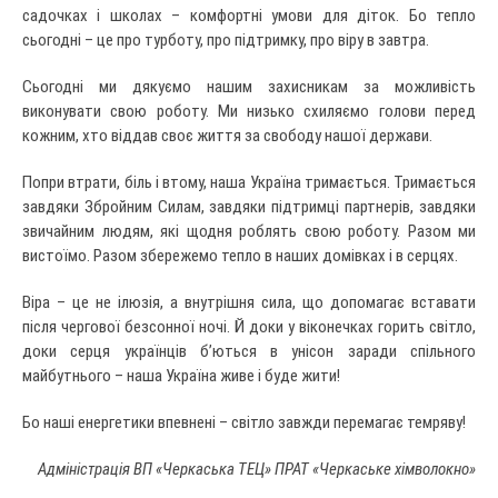
садочках і школах – комфортні умови для діток. Бо тепло
сьогодні – це про турботу, про підтримку, про віру в завтра.
Сьогодні ми дякуємо нашим захисникам за можливість
виконувати свою роботу. Ми низько схиляємо голови перед
кожним, хто віддав своє життя за свободу нашої держави.
Попри втрати, біль і втому, наша Україна тримається. Тримається
завдяки Збройним Силам, завдяки підтримці партнерів, завдяки
звичайним людям, які щодня роблять свою роботу. Разом ми
вистоїмо. Разом збережемо тепло в наших домівках і в серцях.
Віра – це не ілюзія, а внутрішня сила, що допомагає вставати
після чергової безсонної ночі. Й доки у віконечках горить світло,
доки серця українців б’ються в унісон заради спільного
майбутнього – наша Україна живе і буде жити!
Бо наші енергетики впевнені – світло завжди перемагає темряву!
Адміністрація ВП «Черкаська ТЕЦ» ПРАТ «Черкаське хімволокно»