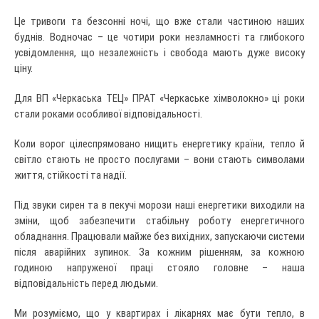
Це тривоги та безсонні ночі, що вже стали частиною наших
буднів. Водночас – це чотири роки незламності та глибокого
усвідомлення, що незалежність і свобода мають дуже високу
ціну.
Для ВП «Черкаська ТЕЦ» ПРАТ «Черкаське хімволокно» ці роки
стали роками особливої відповідальності.
Коли ворог цілеспрямовано нищить енергетику країни, тепло й
світло стають не просто послугами – вони стають символами
життя, стійкості та надії.
Під звуки сирен та в пекучі морози наші енергетики виходили на
зміни, щоб забезпечити стабільну роботу енергетичного
обладнання. Працювали майже без вихідних, запускаючи системи
після аварійних зупинок. За кожним рішенням, за кожною
годиною напруженої праці стояло головне – наша
відповідальність перед людьми.
Ми розуміємо, що у квартирах і лікарнях має бути тепло, в