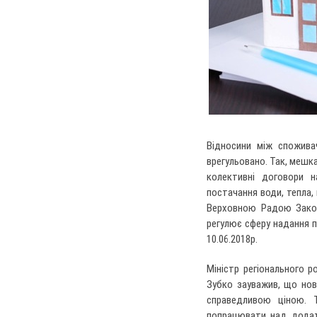
Відносини між спожива
врегульовано. Так, мешка
колективні договори н
постачання води, тепла, 
Верховною Радою Законі
регулює сферу надання по
10.06.2018р.
Міністр регіонального 
Зубко зауважив, що нов
справедливою ціною. 
попрацювати над додат