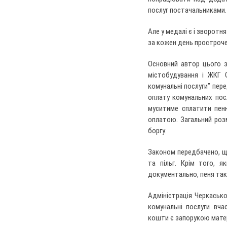
послуг постачальниками.
Але у медалі є і зворотн
за кожен день простроче
Основний автор цього з
містобудування і ЖКГ 
комунальні послуги” пере
оплату комунальних посл
муситиме сплатити пеню
оплатою. Загальний розм
боргу.
Законом передбачено, щ
та пільг. Крім того, 
документально, пеня так
Адміністрація Черкаськ
комунальні послуги вча
кошти є запорукою матер