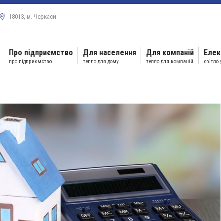
18013, м. Черкаси
Про підприємство
Для населення
Для компаній
Елек
про підприємство
тепло для дому
тепло для компаній
світло