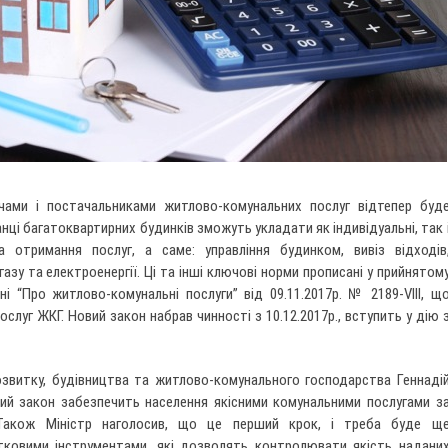
чами і постачальниками житлово-комунальних послуг відтепер буд
нці багатоквартирних будинків зможуть укладати як індивідуальні, так 
а отримання послуг, а саме: управління будинком, вивіз відходів
газу та електроенергії. Ці та інші ключові норми прописані у прийнятом
 “Про житлово-комунальні послуги” від 09.11.2017р. № 2189-VIII, щ
слуг ЖКГ. Новий закон набрав чинності з 10.12.2017р., вступить у дію 
розвитку, будівництва та житлово-комунального господарства Геннаді
ий закон забезпечить населення якісними комунальними послугами з
Також Міністр наголосив, що це перший крок, і треба буде щ
ковими інструментами, які дозволять контролювати якість надани