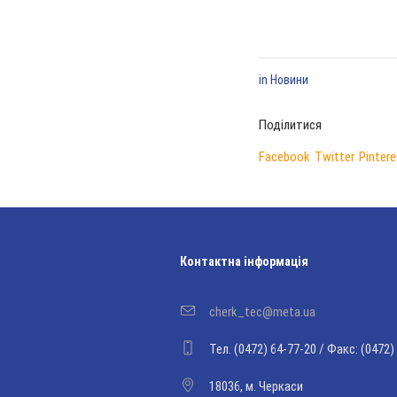
in
Новини
Поділитися
Facebook
Twitter
Pintere
Контактна інформація
cherk_tec@meta.ua
Тел. (0472) 64-77-20 / Факс: (0472)
18036, м. Черкаси