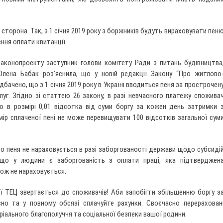
я сторона. Так, з 1 січня 2019 року з боржників будуть вираховувати пен
ння оплати квитанції.
аконопроекту заступник голови комітету Ради з питань будівництва
Олена Бабак роз’яснила, що у новій редакції Закону “Про житлово
дбачено, що з 1 січня 2019 року в Україні вводиться пеня за прострочен
уг. Згідно зі статтею 26 закону, в разі невчасного платежу спожива
 в розмірі 0,01 відсотка від суми боргу за кожен день затримки 
ір сплаченої пені не може перевищувати 100 відсотків загальної сум
о пеня не нараховується в разі заборгованості держави щодо субсиді
якщо у людини є заборгованість з оплати праці, яка підтверджен
ож не нараховується.
ої ТЕЦ звертається до споживачів! Аби запобігти збільшенню боргу з
сно та у повному обсязі сплачуйте рахунки. Своєчасно перерахован
іального благополуччя та соціальної безпеки вашої родини.