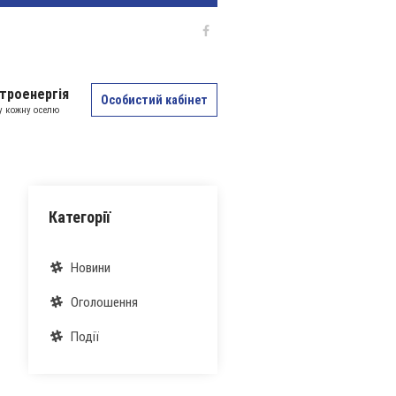
троенергія
Особистий кабінет
 у кожну оселю
Категорії
Новини
Оголошення
Події