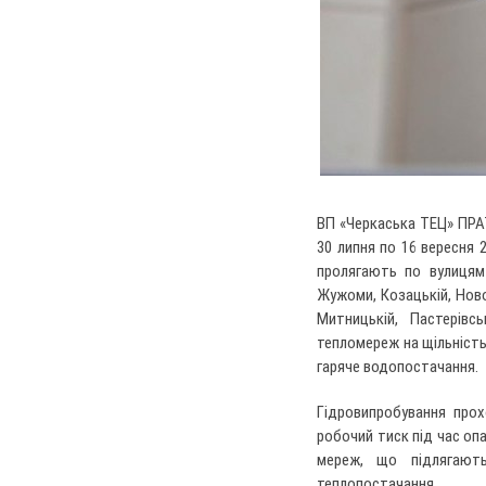
ВП «Черкаська ТЕЦ» ПРА
30 липня по 16 вересня 
пролягають по вулицям 
Жужоми, Козацькій, Ново
Митницькій, Пастерівсь
тепломереж на щільніст
гаряче водопостачання.
Гідровипробування прох
робочий тиск під час оп
мереж, що підлягають
теплопостачання.