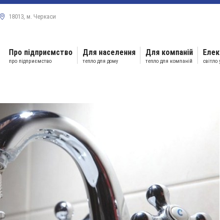
18013, м. Черкаси
Про підприємство
Для населення
Для компаній
Елек
про підприємство
тепло для дому
тепло для компаній
світло