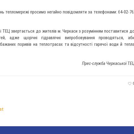
нь тепломережі просимо негайно повідомляти за телефонами: 64-02-76
ї ТЕЦ звертається до жителів м. Черкаси з розумінням поставитися д
тей, адже щорічні гідравлічні випробовування проводяться, аб
ебажаних поривів на теплотрасах та відсутності гарячої води й тепл
Прес-служба Черкаської ТЕ
st