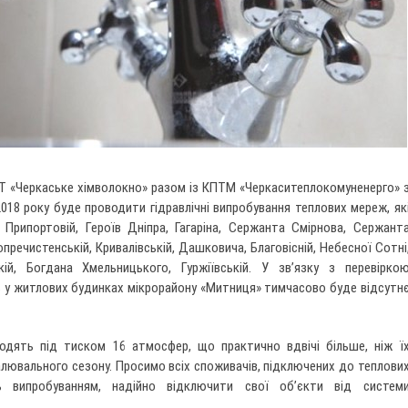
Т «Черкаське хімволокно» разом із КПТМ «Черкаситеплокомуненерго» 
2018 року буде проводити гідравлічні випробування теплових мереж, як
Припортовій, Героїв Дніпра, Гагаріна, Сержанта Смірнова, Сержант
пречистенській, Кривалівській, Дашковича, Благовісній, Небесної Сотні
кій, Богдана Хмельницького, Гуржіївській. У зв’язку з перевірко
ь у житлових будинках мікрорайону «Митниця» тимчасово буде відсутн
одять під тиском 16 атмосфер, що практично вдвічі більше, ніж ї
алювального сезону. Просимо всіх споживачів, підключених до теплови
 випробуванням, надійно відключити свої об’єкти від систем