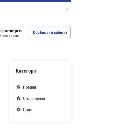
троенергія
Особистий кабінет
 у кожну оселю
Категорії
Новини
Оголошення
Події