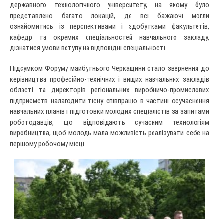
державного технологічного університету, на якому було
представлено багато локацій, де всі бажаючі могли
ознайомитись із перспективами і здобутками факультетів,
кафедр та окремих спеціальностей навчального закладу,
дізнатися умови вступу на відповідні спеціальності.
Підсумком Форуму майбутнього Черкащини стало звернення до
керівництва професійно-технічних і вищих навчальних закладів
області та директорів регіональних виробничо-промислових
підприємств налагодити тісну співпрацю в частині осучаснення
навчальних планів і підготовки молодих спеціалістів за запитами
роботодавців, що відповідають сучасним технологіям
виробництва, щоб молодь мала можливість реалізувати себе на
першому робочому місці.