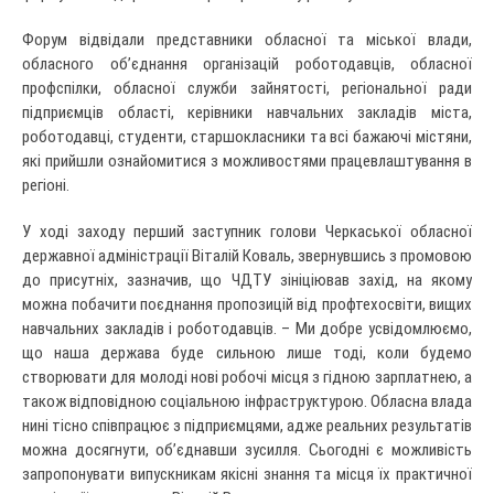
Форум відвідали представники обласної та міської влади,
обласного об’єднання організацій роботодавців, обласної
профспілки, обласної служби зайнятості, регіональної ради
підприємців області, керівники навчальних закладів міста,
роботодавці, студенти, старшокласники та всі бажаючі містяни,
які прийшли ознайомитися з можливостями працевлаштування в
регіоні.
У ході заходу перший заступник голови Черкаської обласної
державної адміністрації Віталій Коваль, звернувшись з промовою
до присутніх, зазначив, що ЧДТУ зініціював захід, на якому
можна побачити поєднання пропозицій від профтехосвіти, вищих
навчальних закладів і роботодавців. – Ми добре усвідомлюємо,
що наша держава буде сильною лише тоді, коли будемо
створювати для молоді нові робочі місця з гідною зарплатнею, а
також відповідною соціальною інфраструктурою. Обласна влада
нині тісно співпрацює з підприємцями, адже реальних результатів
можна досягнути, об’єднавши зусилля. Сьогодні є можливість
запропонувати випускникам якісні знання та місця їх практичної