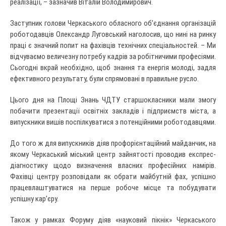
реалізації, – зазначив Віталій Володимирович.
Заступник голови Черкаського обласного об’єднання організацій
роботодавців Олександр Луговський наголосив, що нині на ринку
праці є значний попит на фахівців технічних спеціальностей. – Ми
відчуваємо величезну потребу кадрів за робітничими професіями.
Сьогодні вкрай необхідно, щоб знання та енергія молоді, задля
ефективного результату, були спрямовані в правильне русло.
Цього дня на Площі Знань ЧДТУ старшокласники мали змогу
побачити презентації освітніх закладів і підприємств міста, а
випускники вишів поспілкуватися з потенційними роботодавцями.
До того ж для випускників діяв профорієнтаційний майданчик, на
якому Черкаський міський центр зайнятості проводив експрес-
діагностику щодо визначення власних професійних намірів.
Фахівці центру розповідали як обрати майбутній фах, успішно
працевлаштуватися на перше робоче місце та побудувати
успішну кар’єру.
Також у рамках Форуму діяв «науковий пікнік» Черкаського