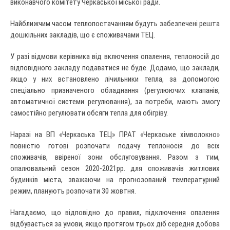
виконавчого комітету Черкаської міської ради.
Найближчим часом теплопостачанням будуть забезпечені решта
дошкільних закладів, що є споживачами ТЕЦ.
У разі відмови керівника від включення опалення, теплоносій до
відповідного закладу подаватися не буде. Додамо, що заклади,
якщо у них встановлено лічильники тепла, за допомогою
спеціально призначеного обладнання (регулюючих клапанів,
автоматичної системи регулювання), за потреби, мають змогу
самостійно регулювати обсяги тепла для обігріву.
Наразі на ВП «Черкаська ТЕЦ» ПРАТ «Черкаське хімволокно»
повністю готові розпочати подачу теплоносія до всіх
споживачів, ввіреної зони обслуговування. Разом з тим,
опалювальний сезон 2020-2021рр. для споживачів житлових
будинків міста, зважаючи на прогнозований температурний
режим, планують розпочати 30 жовтня.
Нагадаємо, що відповідно до правил, підключення опалення
відбувається за умови, якщо протягом трьох діб середня добова