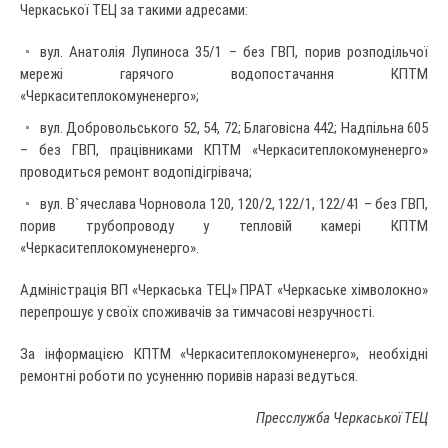
Черкаської ТЕЦ за такими адресами:
вул. Анатолія Лупиноса 35/1 – без ГВП, порив розподільчої
мережі гарячого водопостачання КПТМ
«Черкаситеплокомуненерго»;
вул. Добровольського 52, 54, 72; Благовісна 442; Надпільна 605
– без ГВП, працівниками КПТМ «Черкаситеплокомуненерго»
проводиться ремонт водопідігрівача;
вул. В`ячеслава Чорновола 120, 120/2, 122/1, 122/41 – без ГВП,
порив трубопроводу у тепловій камері КПТМ
«Черкаситеплокомуненерго».
Адміністрація ВП «Черкаська ТЕЦ» ПРАТ «Черкаське хімволокно»
перепрошує у своїх споживачів за тимчасові незручності.
За інформацією КПТМ «Черкаситеплокомуненерго», необхідні
ремонтні роботи по усуненню поривів наразі ведуться.
Пресслужба Черкаської ТЕЦ