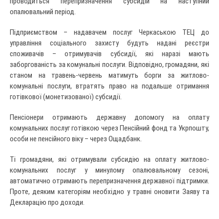
проводиться перепризначення субсидій на наступний
опалювальний період.
Підприємством – надавачем послуг Черкаською ТЕЦ до
управління соціального захисту будуть надані реєстри
споживачів – отримувачів субсидії, які наразі мають
заборгованість за комунальні послуги. Відповідно, громадяни, які
станом на травень-червень матимуть борги за житлово-
комунальні послуги, втратять право на подальше отримання
готівкової (монетизованої) субсидії.
Пенсіонери отримають державну допомогу на оплату
комунальних послуг готівкою через Пенсійний фонд та Укрпошту,
особи не пенсійного віку – через Ощадбанк.
Ті громадяни, які отримували субсидію на оплату житлово-
комунальних послуг у минулому опалювальному сезоні,
автоматично отримають перепризначення державної підтримки.
Проте, деяким категоріям необхідно у травні оновити Заяву та
Декларацію про доходи.