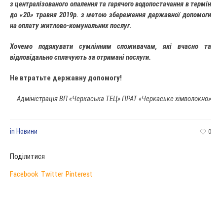
з централізованого опалення та гаряч
ого водопостачання
в термін
до «20» травня 2019
р
. з метою збереження державної допомоги
на оплату
житлово-
комунальних послуг.
Хочемо подякувати сумлінним споживачам, які вчасно та
відповідально сплачують за отримані послуги.
Не втратьте державну допомогу!
Адміністрація ВП «Черкаська ТЕЦ» ПРАТ «Черкаське хімволокно»
in
Новини
0
Поділитися
Facebook
Twitter
Pinterest