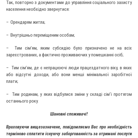
Так, повторно з документами до управління соціального захисту
населення необхідно звернутися:
– Орендарям житла;
– Внутрішньо переміщеним особам;
– Тим сім’ям, яким субсидію було призначено не на всіх
зареєстрованих, а фактично проживаючих у помешканні осіб;
– Тим сім’ям, де є непрацюючі люди працездатного віку, в яких
або відсутні доходи, або вони менші мінімальної заробітної
плати;
– Тим родинам, у яких відбулися зміни у складі сім’ї протягом
останнього року.
Шановні споживачі!
Враховуючи вище
зазначене
, повідомляємо Вас про необхідність
термінов
о
с
плати
ти
існуюч
у
заборгованн
ість
за
отримані
послуги