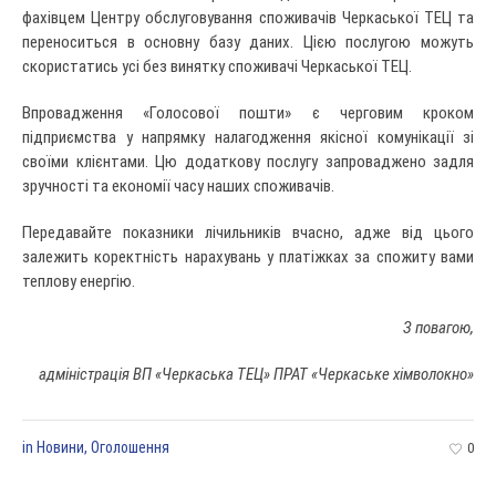
фахівцем Центру обслуговування споживачів Черкаської ТЕЦ та
переноситься в основну базу даних. Цією послугою можуть
скористатись усі без винятку споживачі Черкаської ТЕЦ.
Впровадження «Голосової пошти» є черговим кроком
підприємства у напрямку налагодження якісної комунікації зі
своїми клієнтами. Цю додаткову послугу запроваджено задля
зручності та економії часу наших споживачів.
Передавайте показники лічильників вчасно, адже від цього
залежить коректність нарахувань у платіжках за спожиту вами
теплову енергію.
З повагою,
адміністрація ВП «Черкаська ТЕЦ»
ПРАТ «Черкаське хімволокно»
in
Новини
,
Оголошення
0