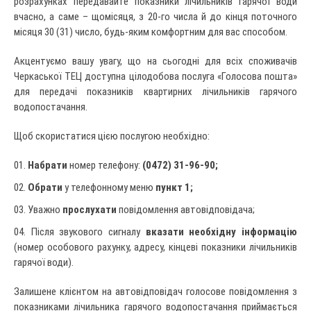
розрахунках передавайте показники лічильників гарячої води
вчасно, а саме – щомісяця, з 20-го числа й до кінця поточного
місяця 30 (31) число, будь-яким комфортним для вас способом.
Акцентуємо вашу увагу, що на сьогодні для всіх споживачів
Черкаської ТЕЦ доступна цілодобова послуга «Голосова пошта»
для передачі показників квартирних лічильників гарячого
водопостачання.
Щоб скористатися цією послугою необхідно:
Набрати
номер телефону:
(0472) 31-96-90;
Обрати
у телефонному меню
пункт 1;
Уважно
прослухати
повідомлення автовідповідача;
Після звукового сигналу
вказати необхідну інформацію
(номер особового рахунку, адресу, кінцеві показники лічильників
гарячої води).
Залишене клієнтом на автовідповідач голосове повідомлення з
показниками лічильника гарячого водопостачання приймається