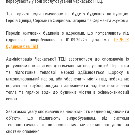
перебувають у зоні обслуговування Черкаської ТЕЦ.
Так, гарячої води тимчасово не буде у будинках на вулицях:
Героїв Дніпра, Сержанта Смірнова, Гагаріна та Сержанта Жужоми.
Перелік житлових будинків з адресами, що потрапляють під
гідравлічні випробування з 01.09.2022р. додаємо:
ПЕРЕЛІК
будинків без ГВП
Адміністрація Черкаської ТЕЦ звертається до споживачів із
розумінням поставитися до тимчасових незручностей. Перевірка
та підготовка теплової мережі здійснюється щороку в
міжопалювальний період, аби убезпечити містян від небажаних
поривів на трубопроводах і забезпечити надійне постачання
тепла та гарячої води до будинків містян в осінньо-зимовий
сезон.
Звертаємо увагу споживачів на необхідність надійно відключити
об’єкти, що підлягають випробуванням, від системи
теплопостачання з встановленням металевих заглушок на
системи опалення.