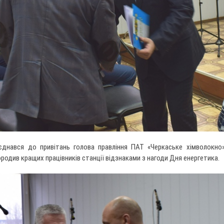
єднався до привітань голова правління ПАТ «Черкаське хімволокно
родив кращих працівників станції відзнаками з нагоди Дня енергетика.