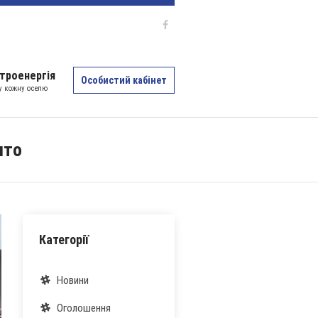
троенергія
Особистий кабінет
 у кожну оселю
ято
Категорії
Новини
Оголошення