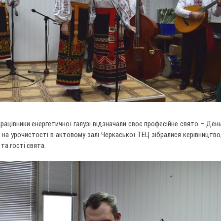
 працівники енергетичної галузі відзначали своє професійне свято – Ден
и на урочистості в актовому залі Черкаської ТЕЦ зібралися керівництво
та гості свята.