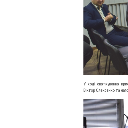
У ході святкування при
Віктор Олексенко та наго