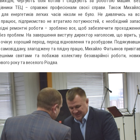
ихідні, чергують біля котлів і слідкують за роботою машин. Бе
ацівники ТЕЦ – справжні професіонали своєї справи. Також Михайл
для енергетиків легких часів ніколи не було. Не дивлячись на вс
 працює, підприємство не втратило потужностей, є необхідний запа
хідні ремонтні роботи – зроблено все, щоб забезпечити проходженн
без проблем. На завершення виступу директор наголосив, що вірить, 
очікує хороший період, період відновлення та розбудови. Подякувавш
 самовіддану, злагоджену та плідну працю, Михайло Фатьянов привіта
йдешніми святами та побажав колективу безаварійної роботи, нови
вого року та веселого Різдва.