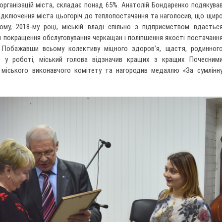
організацій міста, складає понад 65%. Анатолій Бондаренко подякува
підключення міста цьогоріч до теплопостачання та наголосив, що щир
ому, 2018-му році, міській владі спільно з підприємством вдастьс
я покращення обслуговування черкащан і поліпшення якості постачанн
. Побажавши всьому колективу міцного здоров’я, щастя, родинног
ів у роботі, міський голова відзначив кращих з кращих Почесним
 міського виконавчого комітету та нагородив медаллю «За сумлінн