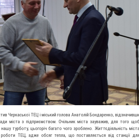
ктив Черкаської ТЕЦ і міський голова Анатолій Бондаренко, відзначивш
ади міста з підприємством. Очільник міста зауважив, для того що
і нашу турботу, цьогоріч багато чого зроблено. Життєдіяльність міст
 роботи ТЕЦ, адже обсяг тепла, що поставляється від станції дл