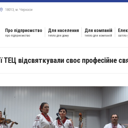
18013, м. Черкаси
Про підприємство
Для населення
Для компаній
Елек
про підприємство
тепло для дому
тепло для компаній
світло
ї ТЕЦ відсвяткували своє професійне св