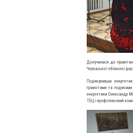
Долучилася до привітан
Черкаської обласної держ
Подякувавши енергетик
грамотами та подяками з
енергетики Олександр Мо
ТЕЦ і профспілковий ком