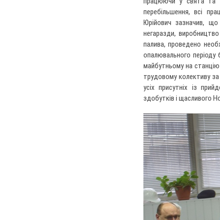
працюючи у свята та в
перебільшення, всі пр
Юрійович зазначив, що 
негаразди, виробництво
палива, проведено необ
опалювального періоду 
майбутньому на станцію 
трудовому колективу за
усіх присутніх із при
здобутків і щасливого Но