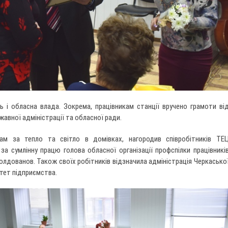
ь і обласна влада. Зокрема, працівникам станції вручено грамоти ві
авної адміністрації та обласної ради.
ам за тепло та світло в домівках, нагородив співробітників ТЕ
а сумлінну працю голова обласної організації профспілки працівникі
лдованов. Також своїх робітників відзначила адміністрація Черкасько
ітет підприємства.