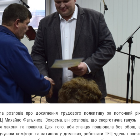
та розповів про досягнення трудового колективу за поточний рі
Ц Михайло Фатьянов. Зокрема, він розповів, що енергетична галузь 
ої закони та правила. Для того, аби станція працювала без збоїв, 
дчували комфорт та затишок у домівках, робітники ТЕЦ удень і вночі