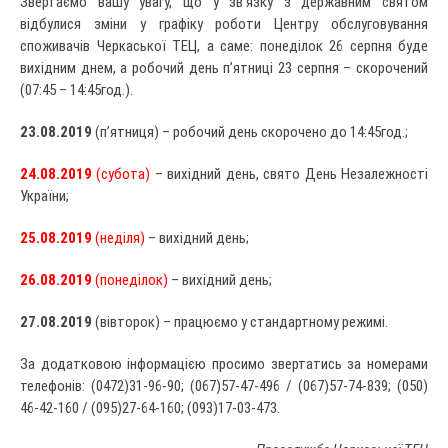
Звертаємо вашу увагу, що у зв’язку з державним святом
відбулися зміни у графіку роботи Центру обслуговування
споживачів Черкаської ТЕЦ, а саме: понеділок 26 серпня буде
вихідним днем, а робочий день п’ятниці 23 серпня – скорочений
(07:45 – 14:45год.).
23.08.2019
(п’ятниця) – робочий день скорочено до 14:45год.;
24.08.2019
(субота)
– вихідний день, свято День Незалежності
України;
25.08.2019
(неділя)
– вихідний день;
26.08.2019
(понеділок)
– вихідний день;
27.08.2019
(вівторок) – працюємо у стандартному режимі.
За додатковою інформацією просимо звертатись за номерами
телефонів: (0472)31-96-90; (067)57-47-496 / (067)57-74-839; (050)
46-42-160 / (095)27-64-160; (093)17-03-473.