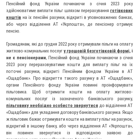
Пенсійний фонд України починаючи з січня 2023 року
здійснюватиме виплати пільг шляхом перерахування
готівкових
коштів
на їх пенсійні рахунки, відкриті в уповноважених банках,
або через відділення АТ «Укрпошта», де пенсіонер отримує
пенсію.
Громадянам, які до грудня 2022 року отримували пільги на оплату
житлово-комунальних послуг
у грошовій безготівковій формі,
і
не є пенсіонерами
, Пенсійний фонд України починаючи з січня
2023 року перераховуватиме кошти для виплату пільг на їх
поточні рахунки, відкриті Пенсійним фондом України в АТ
«Ощадбанк». Про відкриття такого рахунку в АТ «Ощадбанк»,
органи Пенсійного фонду України повинні проінформувати
пільговика. Щоб отримати кошти на оплату житлово-
комунальних послуг із зазначеного банківського рахунку,
пільговику необхідно особисто звернутися
до відділення АТ
«Ощадбанк» для укладання договору банківського рахунка. Якщо
ж пільговик бажає отримувати кошти на виплату пільг на рахунок,
відкритий в іншому банку, або через відділення АТ «Укрпошта»,
він повинен звернутися із відповідною заявою до