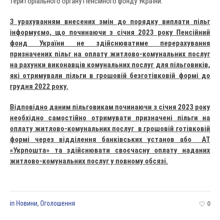
територіального органу Пенсійного фонду України.
З урахуванням внесених змін до порядку виплати пільг
інформуємо, що починаючи з січня 2023 року Пенсійний
фонд України не здійснюватиме перерахування
призначених пільг на оплату житлово-комунальних послуг
на рахунки виконавців комунальних послуг для пільговиків,
які отримували пільги в грошовій безготівковій формі до
грудня 2022 року.
Відповідно даним пільговикам починаючи з січня 2023 року
необхідно самостійно отримувати призначені пільги на
оплату житлово-комунальних послуг в грошовій готівковій
формі через відділення банківських установ або АТ
«Укрпошта» та здійснювати своєчасну оплату наданих
житлово-комунальних послуг у повному обсязі.
in
Новини
,
Оголошення
0