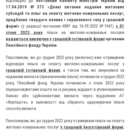
Відповідно до
постанови К
абінету Міністрів України від
17.04.2019 №373 «Деякі питання надання житлових
субсидій та пільг на оплату житлово-комунальних послуг,
придбання твердого палива і скрапленого газу у грошовій
формі»
(у редакції постанови КМУ від 16.09.2022 №1041)
з 01
січня 2023 року
пільги на житлово-комунальні послуги
надаються виключно у грошовій готівковій формі
органами
Пенсійного фонду України
.
Пільговикам, які до грудня 2022 року (включно) вже отримували
відповідні пільги на оплату житлово-комунальних послуг у
грошовій готівковій формі
, а також тим, які звернулися за
наданням виплати (призначенням пільги) починаючи з грудня 2022
року, Пенсійний фонд України починаючи з січня 2023 року
перераховуватиме кошти на їх рахунки, відкриті в уповноважених
банках або здійснюватиме виплати через відділення АТ
«Укрпошта», в залежності від обраного одержувачем пільги
способу виплати.
Пенсіонерам, які до грудня 2022 року отримували пільги на оплату
житлово-комунальних послуг
у грошовій безготівковій формі
,