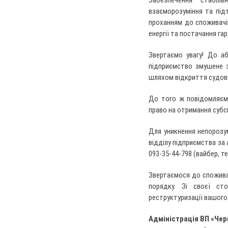
Забезпечення стабіл
взаєморозуміння та під
проханням до споживачів
енергії та постачання га
Звертаємо увагу! До аб
підприємство змушене з
шляхом відкриття судов
До того ж повідомляєм
право на отримання субси
Для уникнення непорозу
відділу підприємства за 
093-35-44-798 (вайбер, т
Звертаємося до спожива
порядку. Зі своєї ст
реструктуризації вашого 
Адміністрація ВП «Че