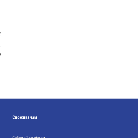
ї
Ц
0
Споживачам