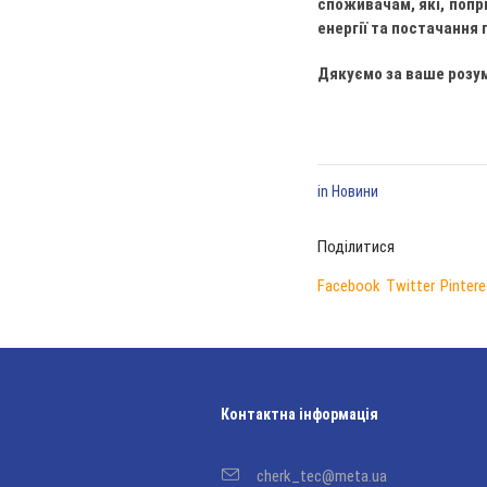
споживачам, які, попр
енергії та постачання 
Дякуємо за ваше розум
in
Новини
Поділитися
Facebook
Twitter
Pintere
Контактна інформація
cherk_tec@meta.ua