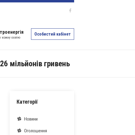
троенергія
Особистий кабінет
 у кожну оселю
226 мільйонів гривень
Категорії
Новини
Оголошення