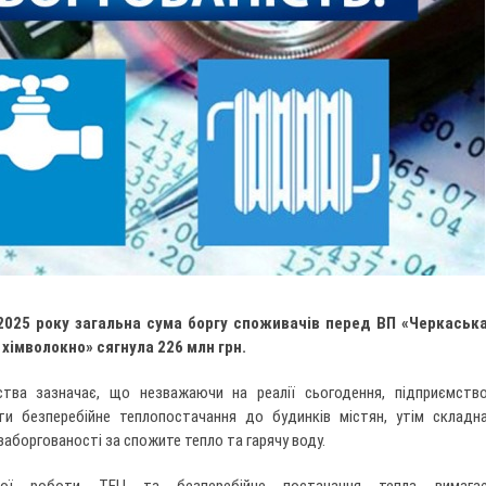
2025 року загальна сума боргу споживачів перед ВП «Черкаськ
хімволокно» сягнула 226 млн грн.
мства зазначає, що незважаючи на реалії сьогодення, підприємств
ти безперебійне теплопостачання до будинків містян, утім складн
заборгованості за спожите тепло та гарячу воду.