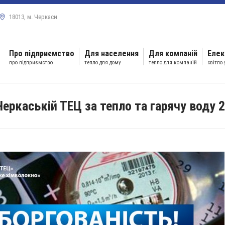
18013, м. Черкаси
Про підприємство
Для населення
Для компаній
Елек
про підприємство
тепло для дому
тепло для компаній
світло
еркаській ТЕЦ за тепло та гарячу воду 