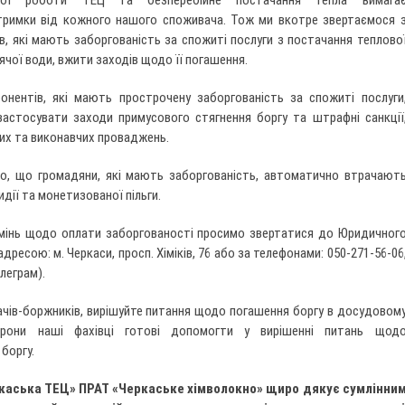
ьної роботи ТЕЦ та безперебійне постачання тепла вимага
тримки від кожного нашого споживача. Тож ми вкотре звертаємося 
, які мають заборгованість за спожиті послуги з постачання теплово
рячої води, вжити заходів щодо її погашення.
онентів, які мають прострочену заборгованість за спожиті послуги
астосувати заходи примусового стягнення боргу та штрафні санкції
их та виконавчих проваджень.
о, що громадяни, які мають заборгованість, автоматично втрачают
дії та монетизованої пільги.
мінь щодо оплати заборгованості просимо звертатися до Юридичног
адресою: м. Черкаси, просп. Хіміків, 76 або за телефонами: 050-271-56-06
елеграм).
чів-боржників, вирішуйте питання щодо погашення боргу в досудовом
орони наші фахівці готові допомогти у вирішенні питань щод
боргу.
ркаська ТЕЦ» ПРАТ «Черкаське хімволокно» щиро дякує сумлінни