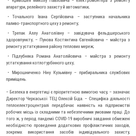
Кривошея Миколу Павловича – електромонтера з ремонту
апаратури, релейного захисту й автоматики;
Точального Івана Сергійовича – заступника начальника
паливо-транспортного цеху з ремонту;
Трепак Аллу Анатоліївну – завідувача фельдшерського
здоровпункту; – Пунова Костянтина Євгенійовича – майстра з
ремонту устаткування району теплових мереж;
Підлубняка Романа Анатолійовича – майстра з ремонту
устаткування котлотурбінного цеху;
Мирошниченко Ніну Кузьмівну – прибиральника службових
приміщень.
– Безпека в енергетиці є пріоритетною вимогою часу, – зазначає
Директор Черкаської ТЕЦ Олексій Біда. – Специфіка діяльності
теплоелектроцентралі передбачає наявність на підприємстві
робочих місць із складними та небезпечними умовами праці. До
того ж, у період пандемії COVID-19 виробничі завдання обмежені
необхідністю проведення додаткових профілактичних заходів,
зокрема: використання засобів індивідуального захисту,