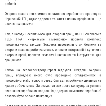
роботі).
Охорона праці є невід’ємною складовою виробничого процесу на
Черкаській ТЕЦ, адже здоров’я та життя наших працівників – це
найбільша цінність!
Так, з нагоди Всесвітнього дня охорони праці, на ВП «Черкаська
ТЕЦ» ПРАТ «Черкаське хімволокно» провели комплекс
профілактичних заходів. Зокрема, перевірили стан безпеки та
охорони праці на робочих місцях, оновили інформаційні куточки з
охорони праці, провели тематичні навчання та інструктажі для
працівників.
Також на теплоелектроцентралі відбувся Тиждень охорони
праці, впродовж якого було проведено огляд-конкурс із
професійної майстерності серед бригад і виробничих дільниць на
краще робоче місце. За результатами цього конкурсу, за успішне
виконання виробничих завдань із додержанням вимог виробничої
безпеки було обрано найкращих.
За підсумками, за сумлінне виконання вимог виробничої санітарії,