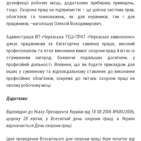
дезінфекції робочих місць, додаткових прибирань приміщень,
тощо. Охорона праці на підприємстві – це цілісна система прав,
обов’язків та повноважень, як для керівників, так і для
працівників, –наголошує Олексій Володимирович.
Адміністрація ВП «Черкаська ТЕЦ» ПРАТ «Черкаське хімволокно»
дякує працівникам за багаторічну сумлінну працю, високий
професіоналізм та чітке виконання вимог охорони праці й вітає із
отриманням нагород, бажаючи подальших досягнень у
професійній діяльності. Впевнені, що ви будете прикладом для
інших у сумлінному та відповідальному ставленні до виконання
професійних обов’язків, зокрема до питань охорони праці на
своєму робочому місці.
Додатково:
Відповідно до Указу Президента України від 18.08.2006 №685/2006,
щороку 28 квітня, у Всесвітній день охорони праці, в Україні
відзначається День охорони праці.
Ідея проведення Всесвітнього дня охорони праці бере початок від