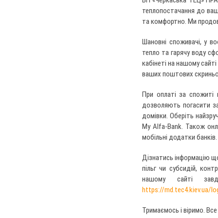
ВП «Черкаська ТЕЦ» ПРА
теплопостачання до ваши
та комфортно. Ми продов
Шановні споживачі, у в
тепло та гарячу воду сф
кабінеті на нашому сайт
ваших поштових скриньок
При оплаті за спожиті 
дозволяють погасити за
домівки. Оберіть найзру
My Alfa-Bank. Також он
мобільні додатки банків.
Дізнатись інформацію що
пільг чи субсидій, кон
нашому сайті завдя
https://md.tec4.kiev.ua/lo
Тримаємось і віримо. Все