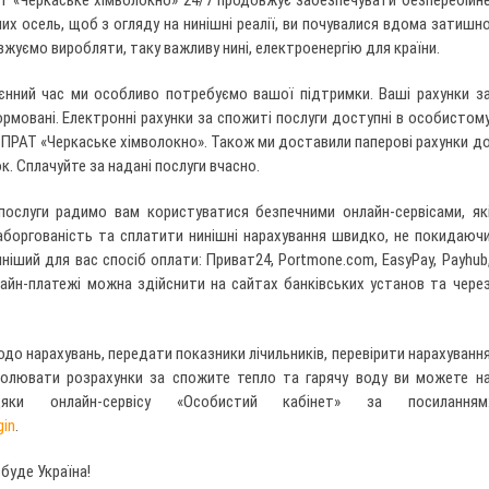
Т «Черкаське хімволокно» 24/7 продовжує забезпечувати безперебійн
х осель, щоб з огляду на нинішні реалії, ви почувалися вдома затишн
жуємо виробляти, таку важливу нині, електроенергію для країни.
оєнний час ми особливо потребуємо вашої підтримки. Ваші рахунки з
ормовані. Електронні рахунки за спожиті послуги доступні в особистом
і ПРАТ «Черкаське хімволокно». Також ми доставили паперові рахунки д
. Сплачуйте за надані послуги вчасно.
послуги радимо вам користуватися безпечними онлайн-сервісами, як
боргованість та сплатити нинішні нарахування швидко, не покидаюч
чніший для вас спосіб оплати: Приват24, Portmone.com, EasyPay, Payhub
лайн-платежі можна здійснити на сайтах банківських установ та чере
до нарахувань, передати показники лічильників, перевірити нарахуванн
тролювати розрахунки за спожите тепло та гарячу воду ви можете н
ки онлайн-сервісу «Особистий кабінет» за посиланням
gin
.
 буде Україна!