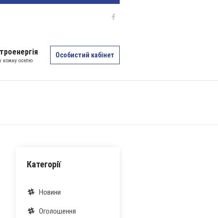
троенергія
Особистий кабінет
 у кожну оселю
Категорії
Новини
Оголошення