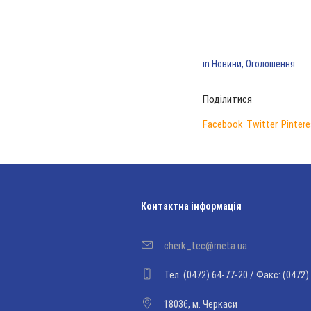
in
Новини
,
Оголошення
Поділитися
Facebook
Twitter
Pintere
Контактна інформація
cherk_tec@meta.ua
Тел. (0472) 64-77-20 / Факс: (0472)
18036, м. Черкаси