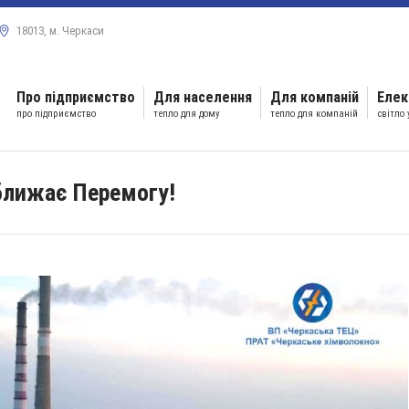
18013, м. Черкаси
Про підприємство
Для населення
Для компаній
Елек
про підприємство
тепло для дому
тепло для компаній
світло
ближає Перемогу!