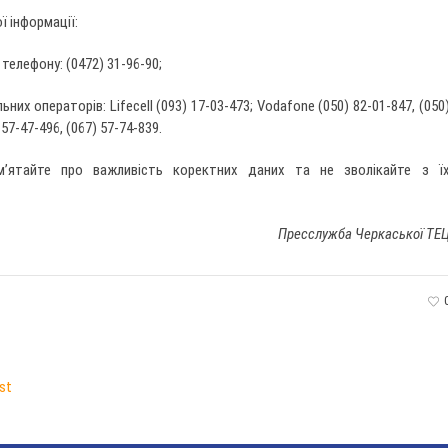
 інформації:
телефону: (0472) 31-96-90;
них операторів: Lifecell (093) 17-03-473; Vodafone (050) 82-01-847, (050
57-47-496, (067) 57-74-839.
м’ятайте про важливість коректних даних та не зволікайте з ї
Пресслужба Черкаської ТЕ
st