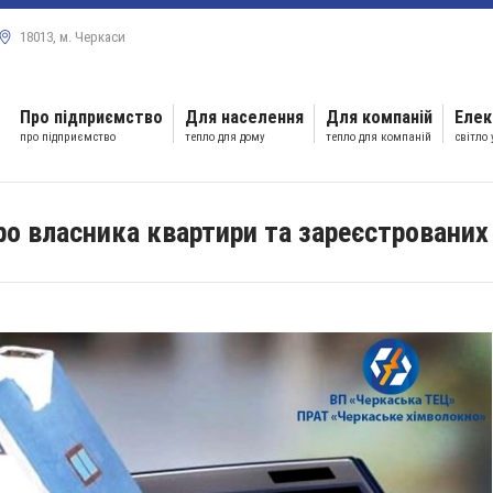
18013, м. Черкаси
Про підприємство
Для населення
Для компаній
Елек
про підприємство
тепло для дому
тепло для компаній
світло
о власника квартири та зареєстрованих 