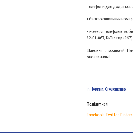
Телефони для додаткової
▪ багатоканальний номер 
▪ номери телефонів мобіль
82-01-867; Київстар (067) 
Шановні споживачі! Па
оновленням!
in
Новини
,
Оголошення
Поділитися
Facebook
Twitter
Pintere