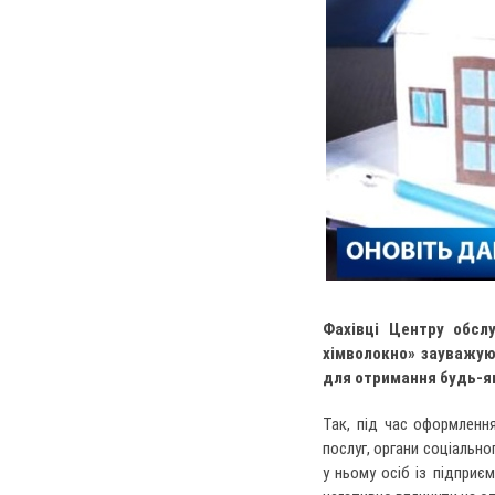
Фахівці Центру обсл
хімволокно» зауважую
для отримання будь-я
Так, під час оформленн
послуг, органи соціальн
у ньому осіб із підпри