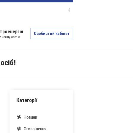
троенергія
Особистий кабінет
 у кожну оселю
осіб!
Категорії
Новини
Оголошення