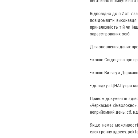
негативно вплинути на от
Відповідно до п.2 ст.7 
повідомляти виконавця 
приналежність тій чи ін
зареєстрованих осіб.
Для оновлення даних про
▪ копію Свідоцтва про пр
▪ копію Витягу з Держав
▪ довідку з ЦНАПу про кі
Прийом документів здій
«Черкаське хімволокно» з
неприйомний день; сб, нд 
Якщо немає можливості 
електронну адресу:
pokt