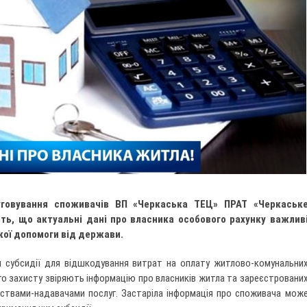
уговування споживачів ВП «Черкаська ТЕЦ» ПРАТ «Черкаськ
ть, що актуальні дані про власника особового рахунку важлив
кої допомоги від держави.
я субсидії для відшкодування витрат на оплату житлово-комунальни
ого захисту звіряють інформацію про власників житла та зареєстровани
ємствами-надавачами послуг. Застаріла інформація про споживача мож