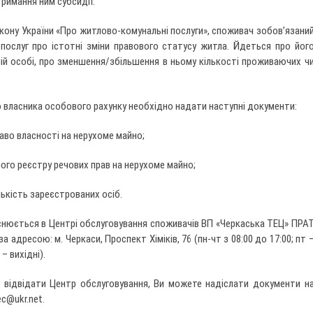
римання ним субсидії.
закону України «Про житлово-комунальні послуги», споживач зобов’язани
послуг про істотні зміни правового статусу житла. Йдеться про йог
шій особі, про зменшення/збільшення в ньому кількості проживаючих ч
 власника особового рахунку необхідно надати наступні документи:
аво власності на нерухоме майно;
ного реєстру речових прав на нерухоме майно;
лькість зареєстрованих осіб.
снюється в Центрі обслуговування споживачів ВП «Черкаська ТЕЦ» ПРА
а адресою: м. Черкаси, Проспект Хіміків, 76 (пн-чт з 08:00 до 17:00; пт 
– вихідні).
відвідати Центр обслуговування, Ви можете надіслати документи н
ec@ukr.net
.