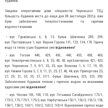
будинків.
Завдяки оперативним діям спеціалістів Черкаської ТЕЦ,
більшість будинків міста до кінця дня 08 листопада 2021р. вже
були забезпечені теплопостачанням та гарячим
водопостачанням.
вул. Гуржіївська 6, 8, 13; бульв. Шевченка 289, 299;
вул. Пастерівська 1; вул. Верхня Горова 131, 133, 134, 178. Гарячу
воду та тепло у цих будинках уже
відновлено!
вул. Гоголя 440, 429, 436, 440, 453, 458, 460;
вул. Новопречистенська 6, 8, 35, 40, 50; вул.Благовісна 421, 433;
вул. Чорновола 7, 9, 9/1, 33, 35; вул. Волкова 1, 6, 17, 19, 59;
вул. Нижня Горова 5, 7, 9, 11, 21, 25, 27, 40, 44; вул. Припортова 25,
27, 29, 31, 33, 35, 37, 37/1; бульв. Шевченка, 325, 333, 390.
Забезпечення будинків теплом і гарячою водою за вказаними
адресами уже
відновлено!
вул. Чехова 106, 108, 110; вул. Гетьмана Сагайдачного 173/1,
173/2, 175, 175/1, 175/2; вул. Нарбутівська 156/1, 156/2, 156/3, 158,
158/1, 158/2, 160/1, 160/2, 160/3, 160/4. Відновлення гарячої води