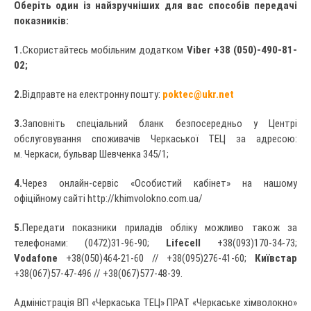
Оберіть один із найзручніших для вас способів передачі
показників:
1.
Скористайтесь мобільним додатком
Viber
+38 (050)-490-81-
02;
2.
Відправте на електронну пошту:
poktec
@
ukr
.
net
3.
Заповніть спеціальний бланк безпосередньо у Центрі
обслуговування споживачів Черкаської ТЕЦ за адресою:
м. Черкаси, бульвар Шевченка 345/1;
4.
Через онлайн-сервіс «Особистий кабінет» на нашому
офіційному сайті http://khimvolokno.com.ua/
5.
Передати показники приладів обліку можливо також за
телефонами: (0472)31-96-90;
Lifecell
+38(093)170-34-73;
Vodafone
+38(050)464-21-60 // +38(095)276-41-60;
Київстар
+38(067)57-47-496 // +38(067)577-48-39.
Адміністрація ВП «Черкаська ТЕЦ» ПРАТ «Черкаське хімволокно»