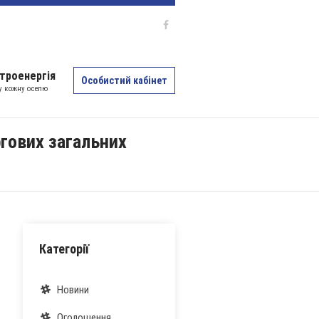
троенергія
Особистий кабінет
 у кожну оселю
гових загальних
Категорії
Новини
Оголошення