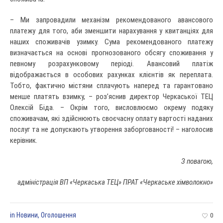
– Ми запровадили механізм рекомендованого авансового
платежу для того, аби зменшити нарахування у квитанціях для
наших споживачів узимку. Сума рекомендованого платежу
визначається на основі прогнозованого обсягу споживання у
певному розрахунковому періоді. Авансовий платіж
відображається в особових рахунках клієнтів як переплата.
Тобто, фактично містяни сплачують наперед та гарантовано
менше платять взимку, – роз’яснив директор Черкаської ТЕЦ
Олексій Біда. – Окрім того, висловлюємо окрему подяку
споживачам, які здійснюють своєчасну оплату вартості наданих
послуг та не допускають утворення заборгованості! – наголосив
керівник.
З повагою,
адміністрація ВП «Черкаська ТЕЦ» ПРАТ «Черкаське хімволокно»
in
Новини
,
Оголошення
0