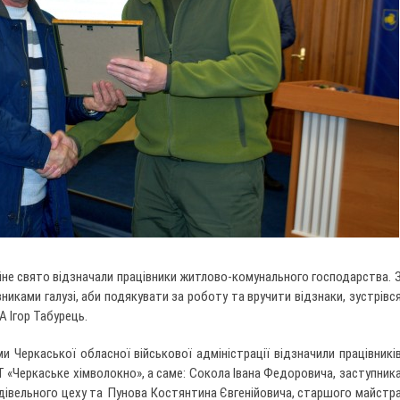
йне свято відзначали працівники житлово-комунального господарства. 
никами галузі, аби подякувати за роботу та вручити відзнаки, зустрівс
А Ігор Табурець.
и Черкаської обласної військової адміністрації відзначили працівникі
 «Черкаське хімволокно», а саме: Сокола Івана Федоровича, заступник
дівельного цеху та Пунова Костянтина Євгенійовича, старшого майстр