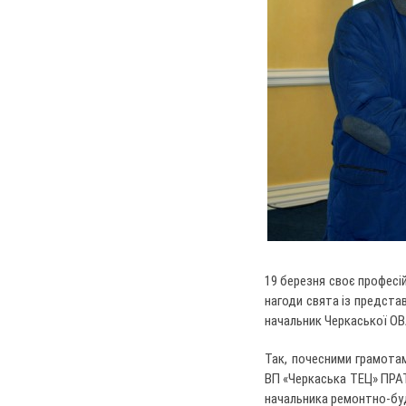
19 березня своє професі
нагоди свята із представ
начальник Черкаської ОВ
Так, почесними грамотам
ВП «Черкаська ТЕЦ» ПРАТ
начальника ремонтно-бу