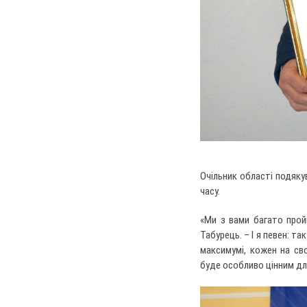
Очільник області подяку
часу.
«Ми з вами багато прой
Табурець. – І я певен: т
максимумі, кожен на св
буде особливо цінним дл