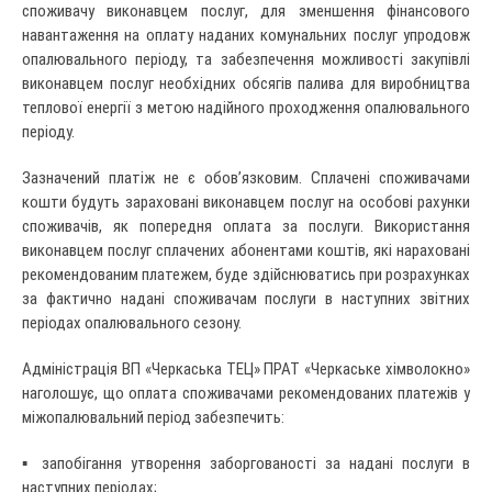
споживачу виконавцем послуг, для зменшення фінансового
навантаження на оплату наданих комунальних послуг упродовж
опалювального періоду, та забезпечення можливості закупівлі
виконавцем послуг необхідних обсягів палива для виробництва
теплової енергії з метою надійного проходження опалювального
періоду.
Зазначений платіж не є обов’язковим. Сплачені споживачами
кошти будуть зараховані виконавцем послуг на особові рахунки
споживачів, як попередня оплата за послуги. Використання
виконавцем послуг сплачених абонентами коштів, які нараховані
рекомендованим платежем, буде здійснюватись при розрахунках
за фактично надані споживачам послуги в наступних звітних
періодах опалювального сезону.
Адміністрація ВП «Черкаська ТЕЦ» ПРАТ «Черкаське хімволокно»
наголошує, що оплата споживачами рекомендованих платежів у
міжопалювальний період забезпечить:
▪ запобігання утворення заборгованості за надані послуги в
наступних періодах;