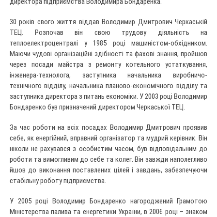
директора підприємства Володимира Бондаренка.
30 років свого життя віддав Володимир Дмитрович Черкаській
ТЕЦ. Розпочав він свою трудову діяльність на
теплоелектроцентралі у 1985 році машиністом-обхідником.
Маючи чудові організаційні здібності та фахові знання, пройшов
через посади майстра з ремонту котельного устаткування,
інженера-технолога, заступника начальника виробничо-
технічного відділу, начальника планово-економічного відділу та
заступника директора з питань економіки. У 2003 році Володимир
Бондаренко був призначений директором Черкаської ТЕЦ.
За час роботи на всіх посадах Володимир Дмитрович проявив
себе, як енергійний, вправний організатор та мудрий керівник. Він
ніколи не рахувався з особистим часом, був відповідальним до
роботи та вимогливим до себе та колег. Він завжди наполегливо
йшов до виконання поставлених цілей і завдань, забезпечуючи
стабільну роботу підприємства.
У 2005 році Володимир Бондаренко нагороджений Грамотою
Міністерства палива та енергетики України, в 2006 році – знаком