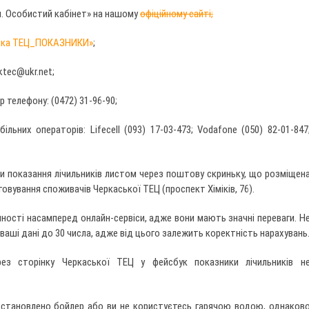
м. Особистий кабінет» на нашому
офіційному сайті;
ька ТЕЦ_ПОКАЗНИКИ»
;
ktec@ukr.net
;
 телефону: (0472) 31-96-90;
льних операторів: Lifecell (093) 17-03-473; Vodafone (050) 82-01-847
 показання лічильників листом через поштову скриньку, що розміщен
говування споживачів Черкаської ТЕЦ (проспект Хіміків, 76).
ності насамперед онлайн-сервіси, адже вони мають значні переваги. Н
ваші дані до 30 числа, адже від цього залежить коректність нарахувань
рез сторінку Черкаської ТЕЦ у фейсбук показники лічильників н
встановлено бойлер або ви не користуєтесь гарячою водою, однаков