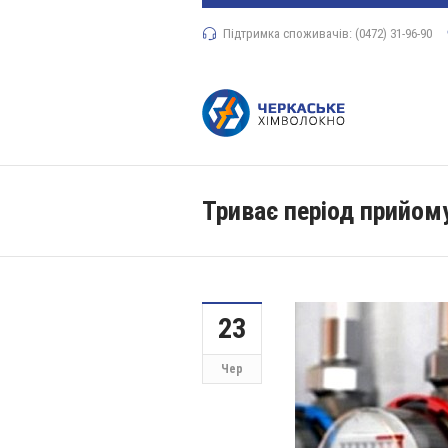
Підтримка споживачів: (0472) 31-96-90
Триває період прийому
23
Чер