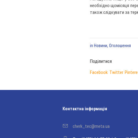
необхідно щомісяця перед
також слідкувати за терм
in
Новини
,
Оголошення
Поділитися
Facebook
Twitter
Pintere
Контактна інформація
cherk_tec@meta.ua