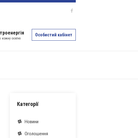
троенергія
Особистий кабінет
 у кожну оселю
Категорії
Новини
Оголошення