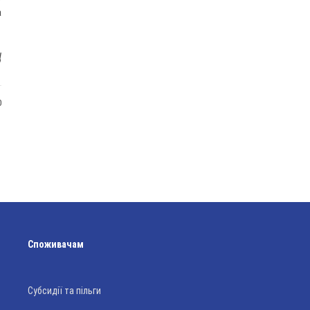
а
Ц
0
Споживачам
Субсидії та пільги