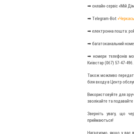
➡ онлайн-сервіс «Мій Ді
➡ Тelegram-Bot
«Черкас
➡ електронна пошта:
po
➡ багатоканальний номер
➡ номери телефонів мобі
Київстар (067) 57-47-496.
Також можливо передати
біля входу в Центр обслу
Використовуйте для зруч
зволікайте та подавайте 
Зверніть увагу, що че
приймаються!
Нагадуємо, якщо у вас 