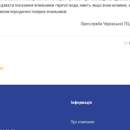
авати показання лічильників гарячої води, навіть якщо вони незмінні, 
іном періодичної повірки лічильників.
Пресслужба Черкаської ТЕ
st
Інформація
Про компанію