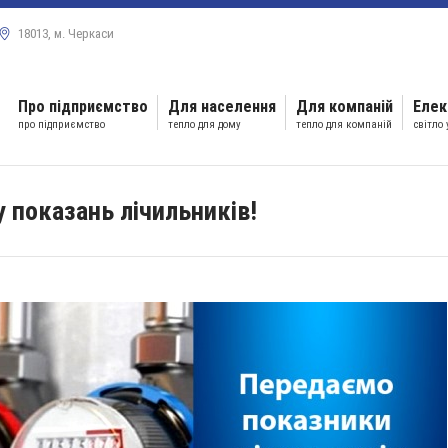
18013, м. Черкаси
Про підприємство
Для населення
Для компаній
Елек
про підприємство
тепло для дому
тепло для компаній
світло
 показань лічильників!