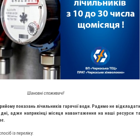
Шановні споживачі!
прийому показань лічильників гарячої води. Радимо не відкладат
 дні, адже наприкінці місяця навантаження на наші ресурси т
ає.
посіб із переліку: