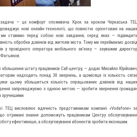
задача — це комфорт споживача. Крок за кроком Черкаська ТЕ
роваджує нові онлайн-технології, що повністю орієнтовані на наши
і ми ставимо перед собою нові завдання, серед яких — підвищит
вність обробки дзвінків від жителів міста. Тому ми переймаємо досві
ів у провідного оператора мобільного зв’язку — зауважив директо
 Фатьянов.
 і збільшення штату працівників Call-центру, — додає Михайло Юрійович
торам надходить понад 30 звернень, а щомісяця їх кількість сяга
дяки цьому збільшиться кількість опрацьованих дзвінків від наши
едення запроваджуємо з однією метою — зробити звернення громадя
 зручнішими.
кої ТЕЦ висловлює вдячність представникам компанії «Vodafone» з
 що отримані знання допоможуть працівникам Центру обслуговуванн
оботу ефективніше, а обслуговування абонентів зробити якіснішим.