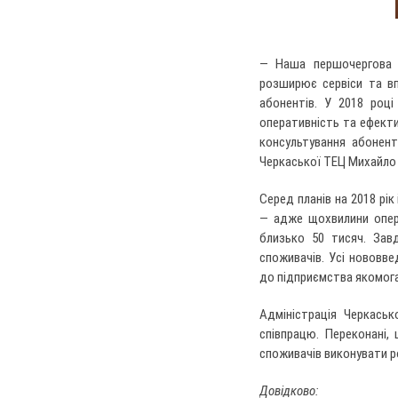
— Наша першочергова 
розширює сервіси та вп
абонентів. У 2018 роц
оперативність та ефекти
консультування абонент
Черкаської ТЕЦ Михайло
Серед планів на 2018 рік
— адже щохвилини опера
близько 50 тисяч. Зав
споживачів. Усі нововв
до підприємства якомога
Адміністрація Черкась
співпрацю. Переконані,
споживачів виконувати р
Довідково: