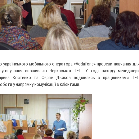
о українського мобільного оператора «Vodafone» провели навчання дл
луговування споживачів Черкаської ТЕЦ. У ході заходу менеджер
арина Костенко та Сергій Дьяков поділились з працівниками ТЕ
боти у напрямку комунікації з клієнтами.