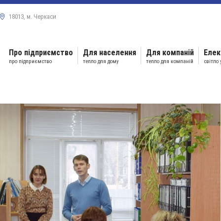
18013, м. Черкаси
Про підприємство
Для населення
Для компаній
Елек
про підприємство
тепло для дому
тепло для компаній
світло