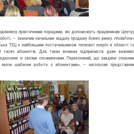
поділилися практичними порадами, які допоможуть працівникам Центр
роботі, — зазначив начальник відділу продажу бізнес-ринку «Vodafone
ська ТЕЦ є найбільшим постачальником теплової енергії в області т
0 тисяч абонентів. Для таких великих підприємств дуже важлив
 відносини зі своїми споживачами. Переконаний, що завдяки спільни
 якісні шаблони роботи з абонентами», — наголосив представни