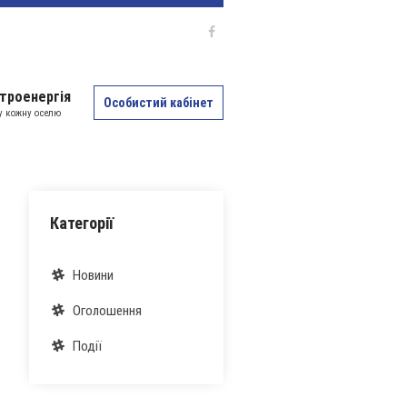
троенергія
Особистий кабінет
 у кожну оселю
Категорії
Новини
Оголошення
Події