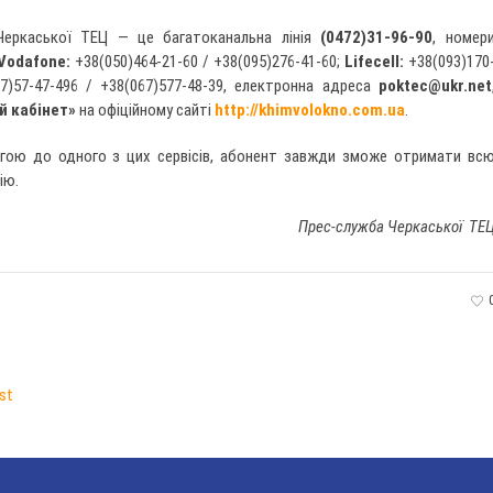
Черкаської ТЕЦ — це багатоканальна лінія
(0472)31-96-90
, номер
Vodafonе:
+38(050)464-21-60 / +38(095)276-41-60;
Lifecell:
+38(093)170
7)57-47-496 / +38(067)577-48-39, електронна адреса
poktec@ukr.net
й кабінет»
на офіційному сайті
http://khimvolokno.com.ua
.
гою до одного з цих сервісів, абонент завжди зможе отримати вс
ію.
Прес-служба Черкаської ТЕ
st