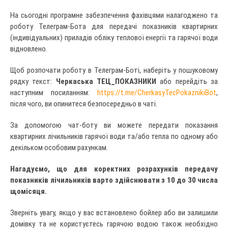
На сьогодні програмне забезпечення фахівцями налагоджено та
роботу Телеграм-Бота для передачі показників квартирних
(індивідуальних) приладів обліку теплової енергії та гарячої води
відновлено.
Щоб розпочати роботу в Телеграм-Боті, наберіть у пошуковому
рядку текст:
Черкаська ТЕЦ_ПОКАЗНИКИ
або перейдіть за
наступним посиланням:
https://t.me/CherkasyTecPokaznikiBot
,
після чого, ви опинитеся безпосередньо в чаті.
За допомогою чат-боту ви можете передати показання
квартирних лічильників гарячої води та/або тепла по одному або
декільком особовим рахункам.
Нагадуємо, що для коректних розрахунків передачу
показників лічильників варто здійснювати
з 10 до 30 числа
щомісяця.
Зверніть увагу, якщо у вас встановлено бойлер або ви залишили
домівку та не користуєтесь гарячою водою також необхідно