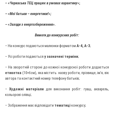
– «
Черкаська ТЕЦ
працює в умовах карантину
»;
– «Мої батьки – енергетики!»;
– «Заходи з енергозбереження».
Вимоги до конкурсних робіт:
– На конкурс подаються малюнки форматом
А-4, А-3
;
– Усі роботи подаються
у
зазначені терміни
;
– На зворотній стороні до кожної конкурсної роботи додається
етикетка
(10×6см), яка містить: назву роботи, прізвище, ім’я, вік
автора та контактний номер телефону батьків;
–
Художні матеріали
для виконання робіт: гуаш, акварель,
кольорові олівці;
– Зображення має відповідати
тематиці
конкурсу;