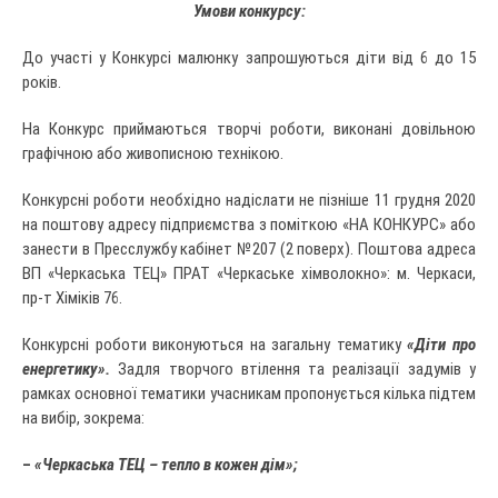
Умови конкурсу:
До участі у Конкурсі малюнку запрошуються діти від 6 до 15
років.
На Конкурс приймаються творчі роботи, виконані довільною
графічною або живописною технікою.
Конкурсні роботи необхідно надіслати не пізніше 11 грудня 2020
на поштову адресу підприємства з поміткою «НА КОНКУРС» або
занести в Пресслужбу кабінет №207 (2 поверх). Поштова адреса
ВП «Черкаська ТЕЦ» ПРАТ «Черкаське хімволокно»: м. Черкаси,
пр-т Хіміків 76.
Конкурсні роботи виконуються на загальну тематику
«Діти про
енергетику».
Задля творчого втілення та реалізації задумів у
рамках основної тематики учасникам пропонується кілька підтем
на вибір, зокрема:
–
«Черкаська ТЕЦ – тепло в кожен дім»;