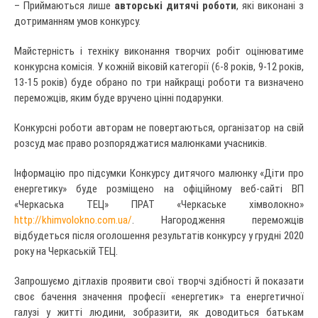
– Приймаються лише
авторські дитячі роботи
, які виконані з
дотриманням умов конкурсу.
Майстерність і техніку виконання творчих робіт оцінюватиме
конкурсна комісія. У кожній віковій категорії (6-8 років, 9-12 років,
13-15 років) буде обрано по три найкращі роботи та визначено
переможців, яким буде вручено цінні подарунки.
Конкурсні роботи авторам не повертаються, організатор на свій
розсуд має право розпоряджатися малюнками учасників.
Інформацію про підсумки Конкурсу дитячого малюнку «Діти про
енергетику» буде розміщено на офіційному веб-сайті ВП
«Черкаська ТЕЦ» ПРАТ «Черкаське хімволокно»
http://khimvolokno.com.ua/
. Нагородження переможців
відбудеться після оголошення результатів конкурсу у грудні 2020
року на Черкаській ТЕЦ.
Запрошуємо дітлахів проявити свої творчі здібності й показати
своє бачення значення професії «енергетик» та енергетичної
галузі у житті людини, зобразити, як доводиться батькам