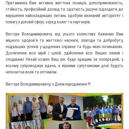
Притаманна Вам активна життєва позиція, цілеспрямованість,
стійкість, професійний досвід та здатність рішуче підходити до
вирішення найскладніших питань здобули визнаний авторитет і
повагу у діловій сфері, серед колег та партнерів.
Вікторе Володимировичу, від усього колективу бажаємо Вам
міцного здоров’я та життєвої наснаги, злагоди та добробуту,
подальших успіхів у щоденних справах та будь-яких починаннях.
Досягнення всіх мрій і цілей, здійснення всіх Ваших планів і
сподівань! Нехай кожен Ваш рік буде кращим за попередній, у
всьому супроводжує вдача, а вірними супутниками долі будуть
непохитна воля та оптимізм.
Вікторе Володимировичу, з Днем народження !!!