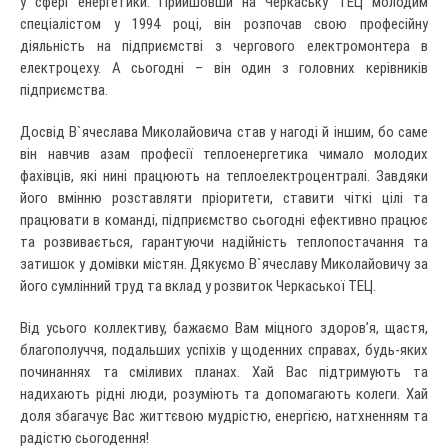
у сфері енергетики. Прийшовши на Черкаську ТЕЦ молодим
спеціалістом у 1994 році, він розпочав свою професійну
діяльність на підприємстві з чергового електромонтера в
електроцеху. А сьогодні – він один з головних керівників
підприємства.
Досвід В`ячеслава Миколайовича став у нагоді й іншим, бо саме
він навчив азам професії теплоенергетика чимало молодих
фахівців, які нині працюють на теплоелектроцентралі. Завдяки
його вмінню розставляти пріоритети, ставити чіткі цілі та
працювати в команді, підприємство сьогодні ефективно працює
та розвивається, гарантуючи надійність теплопостачання та
затишок у домівки містян. Дякуємо В`ячеславу Миколайовичу за
його сумлінний труд та вклад у розвиток Черкаської ТЕЦ.
Від усього коллективу, бажаємо Вам міцного здоров’я, щастя,
благополуччя, подальших успіхів у щоденних справах, будь-яких
починаннях та сміливих планах. Хай Вас підтримують та
надихають рідні люди, розуміють та допомагають колеги. Хай
доля збагачує Вас життєвою мудрістю, енергією, натхненням та
радістю сьогодення!