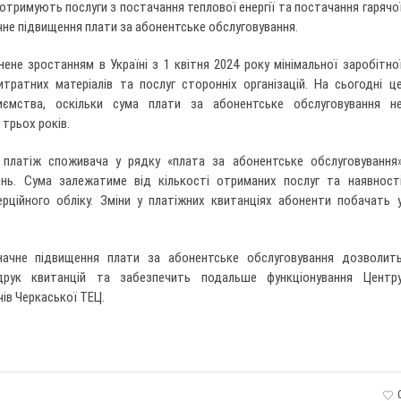
 отримують послуги з постачання теплової енергії та постачання гарячо
чне підвищення плати за абонентське обслуговування.
ене зростанням в Україні з 1 квітня 2024 року мінімальної заробітно
тратних матеріалів та послуг сторонніх організацій. На сьогодні ц
иємства, оскільки сума плати за абонентське обслуговування н
трьох років.
 платіж споживача у рядку «плата за абонентське обслуговування
ень. Сума залежатиме від кількості отриманих послуг та наявност
рційного обліку. Зміни у платіжних квитанціях абоненти побачать 
ачне підвищення плати за абонентське обслуговування дозволит
рук квитанцій та забезпечить подальше функціонування Центр
ів Черкаської ТЕЦ.