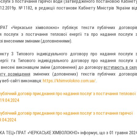
ослуги з постачання гарячої води (затвердженого постановою Кабінет
1.12.2019р. №1182, в редакції постанови Кабінету Міністрів України ві
АТ «Черкаське хімволокно» публікує тексти публічних договорі
я послуги з постачання теплової енергії та про надання послуги 
 зі внесеними змінами (доповненнями).
нкту 3 Типового індивідуального договору про надання послуги 
ергії та Типового індивідуального договору про надання послуги 
и внесені виконавцем зміни (доповнення) до договору
вступають в сил
нту розміщення
змінених (доповнених) текстів публічних договорі
у веб-сайті виконавця:
https://khimvolokno.com.ua/
.
публічний договір приєднання про надання послуг з постачання теплової
19.04.2024
ублічний договір приєднання про надання послуг з постачання гарячої
.04.2024
КА ТЕЦ» ПРАТ «ЧЕРКАСЬКЕ ХІМВОЛОКНО» інформує, що з 01 травня 202