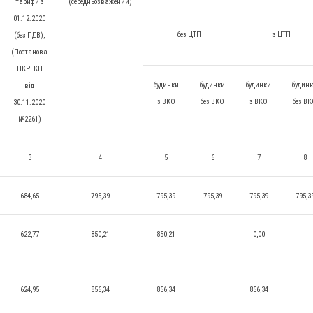
тарифи з
(середньозважений)
01.12.2020
без ЦТП
з ЦТП
(без ПДВ),
(Постанова
НКРЕКП
будинки
будинки
будинки
будин
від
з ВКО
без ВКО
з ВКО
без В
30.11.2020
№2261)
3
4
5
6
7
8
684,65
795,39
795,39
795,39
795,39
795,3
622,77
850,21
850,21
0,00
624,95
856,34
856,34
856,34