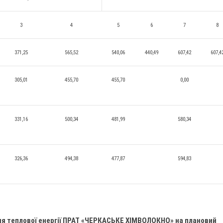
3
4
5
6
7
8
371,25
565,52
540,06
440,49
607,42
607,4
305,01
455,70
455,70
0,00
331,16
500,34
481,99
580,34
326,36
494,38
477,87
594,83
ня теплової енергії ПРАТ «ЧЕРКАСЬКЕ ХІМВОЛОКНО» на плановий