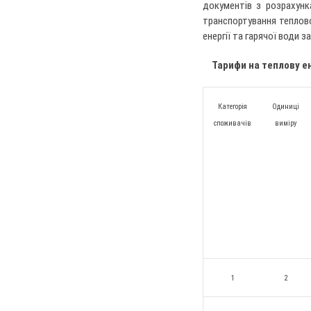
документів з розрахунк
транспортування теплової
енергії та гарячої води з
Тарифи на теплову е
Категорія
Одиниці
споживачів
виміру
1
2