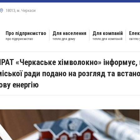
18013, м. Черкаси
Про підприємство
Для населення
Для компаній
Елек
про підприємство
тепло для дому
тепло для компаній
світло
РАТ «Черкаське хімволокно» інформує,
міської ради подано на розгляд та встан
ову енергію