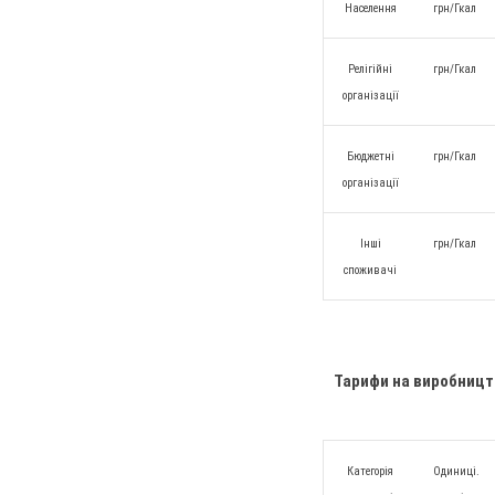
Населення
грн/Гкал
Релігійні
грн/Гкал
організації
Бюджетні
грн/Гкал
організації
Інші
грн/Гкал
споживачі
Тарифи на виробницт
Категорія
Одиниці.