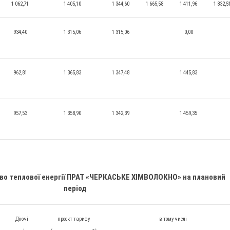
1 062,71
1 405,10
1 344,60
1 665,58
1 411,96
1 832,5
934,40
1 315,06
1 315,06
0,00
962,81
1 365,83
1 347,48
1 445,83
957,53
1 358,90
1 342,39
1 459,35
во теплової енергії ПРАТ «ЧЕРКАСЬКЕ ХІМВОЛОКНО» на плановий
період
Діючі
проект тарифу
в тому числі