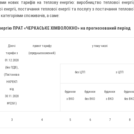
ами нових тарифів на теплову енергію: виробництво теплової енергії
 енергії, постачання теплової енергії та послугу з постачання теплово
а категоріями споживачів, а саме:
нергію ПРАТ «ЧЕРКАСЬКЕ ХІМВОЛОКНО» на прогнозований період
Діючі
проект
тарифу
у тому числі
тарифи з
(середньозважений)
01.12.2020
(без ПДВ),
без ЦТП
з ЦТП
(Постанова
НКРЕКП
від
будинки
будинки
будинки
будинк
30.11.2020
з ВКО
без ВКО
з ВКО
без ВК
№2261)
3
4
5
6
7
8