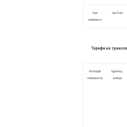
Інші
грн/Гкал
споживачі
Тарифи на трансп
Категорія
Одиниці.
споживачів
виміру