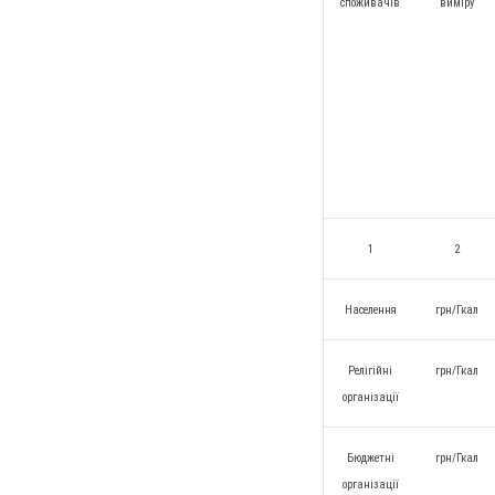
споживачів
виміру
1
2
Населення
грн/Гкал
Релігійні
грн/Гкал
організації
Бюджетні
грн/Гкал
організації