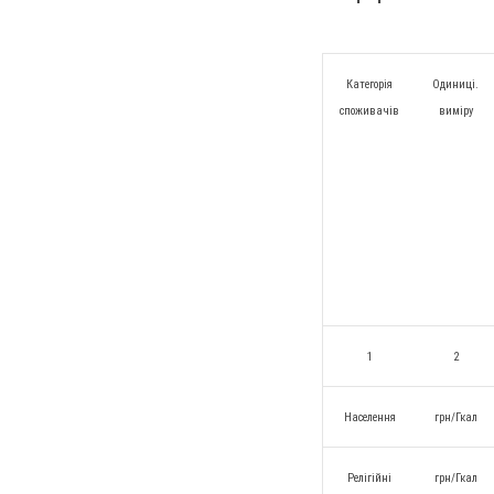
Категорія
Одиниці.
споживачів
виміру
1
2
Населення
грн/Гкал
Релігійні
грн/Гкал