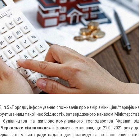
п.3, п.5 «Порядку інформування споживачів про намір зміни ціни/тарифів н
ґрунтуванням такої необхідності», затвердженого наказом Міністерств
у, будівництва та житлово-комунального господарства України ві
«Черкаське хімволокно»
інформує споживачів, що 21.09.2021 року д
еркаської міської ради надано для розгляду та встановлення паке