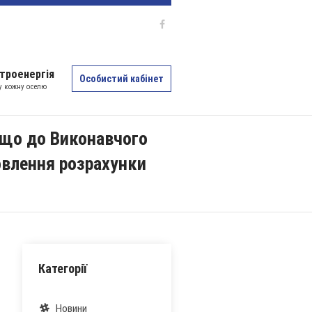
троенергія
Особистий кабінет
 у кожну оселю
 що до Виконавчого
овлення розрахунки
Категорії
Новини