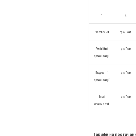
1
2
Населення
грн/Гкал
Релігійні
грн/Гкал
організації
Бюджетні
грн/Гкал
організації
Інші
грн/Гкал
споживачі
Тарифи на постачан