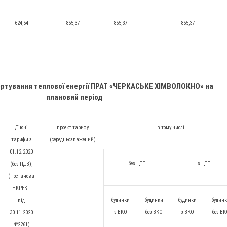
624,54
855,37
855,37
855,37
ортування теплової енергії ПРАТ «ЧЕРКАСЬКЕ ХІМВОЛОКНО» на
плановий період
Діючі
проект тарифу
в тому числі
тарифи з
(середньозважений)
01.12.2020
без ЦТП
з ЦТП
(без ПДВ),
(Постанова
НКРЕКП
будинки
будинки
будинки
будин
від
з ВКО
без ВКО
з ВКО
без В
30.11.2020
№2261)