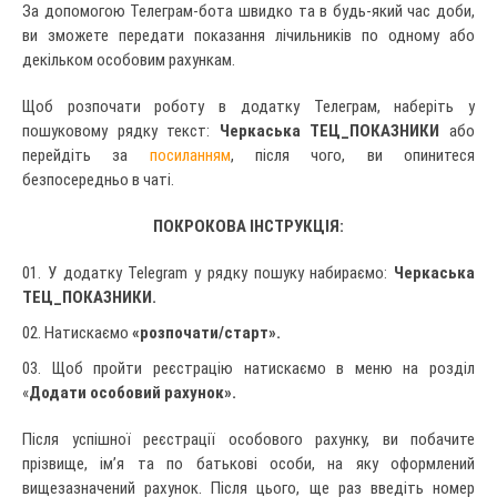
За допомогою Телеграм-бота швидко та в будь-який час доби,
ви зможете передати показання лічильників по одному або
декільком особовим рахункам.
Щоб розпочати роботу в додатку Телеграм, наберіть у
пошуковому рядку текст:
Черкаська ТЕЦ_ПОКАЗНИКИ
або
перейдіть за
посиланням
, після чого, ви опинитеся
безпосередньо в чаті.
ПОКРОКОВА ІНСТРУКЦІЯ:
У додатку Telegram у рядку пошуку набираємо:
Черкаська
ТЕЦ_ПОКАЗНИКИ.
Натискаємо
«розпочати/старт».
Щоб пройти реєстрацію натискаємо в меню на розділ
«
Додати особовий рахунок».
Після успішної реєстрації особового рахунку, ви побачите
прізвище, ім’я та по батькові особи, на яку оформлений
вищезазначений рахунок. Після цього, ще раз введіть номер