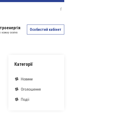
троенергія
Особистий кабінет
 у кожну оселю
Категорії
Новини
Оголошення
Події