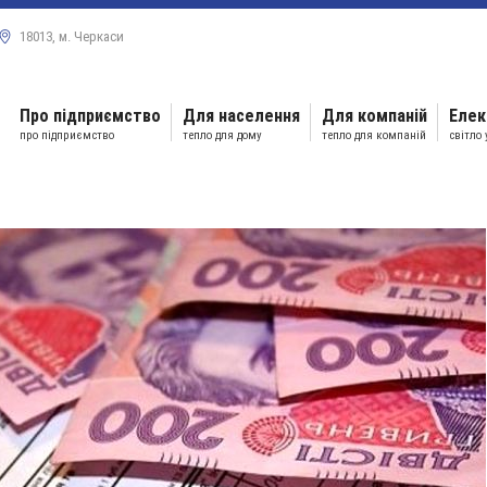
18013, м. Черкаси
Про підприємство
Для населення
Для компаній
Елек
про підприємство
тепло для дому
тепло для компаній
світло