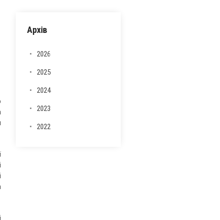
Архів
2026
2025
2024
о
2023
а
я
2022
ї
і
і
а
і