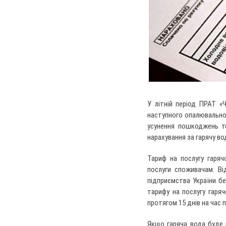
У літній період ПРАТ «
наступного опалювальног
усунення пошкоджень т
нарахування за гарячу во
Тариф на послугу гаряч
послуги споживачам. Ві
підприємства України бе
тарифу на послугу гаря
протягом 15 днів на час 
Якщо гаряча вода буде в