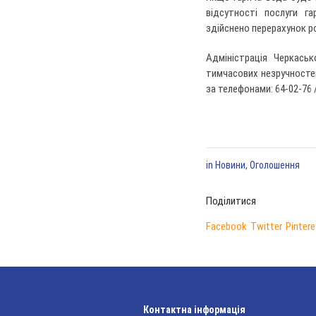
відсутності послуги г
здійснено перерахунок р
Адміністрація Черкась
тимчасових незручносте
за телефонами: 64-02-76 /
in
Новини
,
Оголошення
Поділитися
Facebook
Twitter
Pintere
Контактна інформація