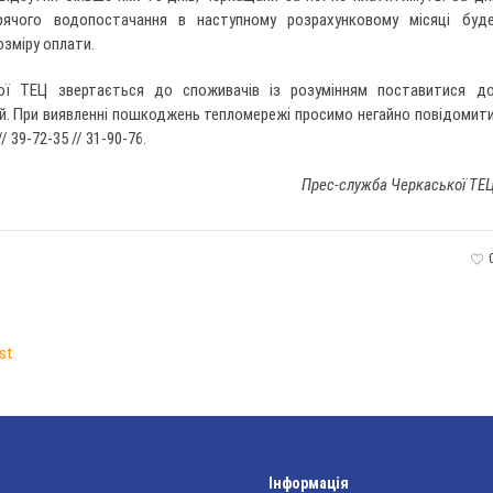
арячого водопостачання в наступному розрахунковому місяці буд
озміру оплати.
кої ТЕЦ звертається до споживачів із розумінням поставитися д
й. При виявленні пошкоджень тепломережі просимо негайно повідомит
/ 39-72-35 // 31-90-76.
Прес-служба Черкаської ТЕ
st
Інформація