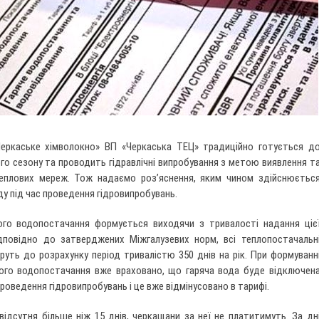
Черкаське хімволокно» ВП «Черкаська ТЕЦ» традиційно готується д
о сезону та проводить гідравлічні випробування з метою виявлення т
еплових мереж. Тож надаємо роз’яснення, яким чином здійснюєтьс
ду під час проведення гідровипробувань.
ого водопостачання формується виходячи з тривалості надання ціє
дповідно до затверджених Міжгалузевих норм, всі теплопостачальн
руть до розрахунку період тривалістю 350 днів на рік. При формуванн
чого водопостачання вже враховано, що гаряча вода буде відключен
проведення гідровипробувань і це вже відмінусовано в тарифі.
ідсутня більше ніж 15 днів, черкащани за неї не платитимуть. За дн