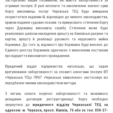
Застерігаємо наших споживачів, які мають заборгованість за
отримані послуги. В разі несплати та накопичення значної суми
боргу виконавець послуг Черкаська ТЕЦ буде вимушена
скористатися наданим їй, відповідно до чинного законодавства,
правом подання судових позовів та примусового стягнення боргу
через Державну виконавчу службу. Стягнення може буде
реалізовано шляхом накладення арешту на банківські рахунки та
картки, арешту й реалізації рухомого та нерухомого майна
боржника. До того ж, відомості про боржника буде внесено до
Єдиного реєстру боржників одночасно з винесенням постанови
про відкриття виконавчого провадження.
Юридичний відділ підприємства наголошує, що задля
врегулювання заборгованості за спожиті клієнтами послуги ВП
«Черкаська ТЕЦ» ПРАТ «Черкаське хімволокно» застосовує всі
передбачені чинним законодавством методи.
З питань оплати існуючої заборгованості та можливого
укладання договорів реструктуризації боргу необхідно
звернутися до
юридичного відділу Черкаськ
ої
ТЕЦ за
адресою: м. Черкаси, просп. Хіміків, 76 або за тел. 050-27-