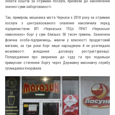
оплати коштів за отримані послуги, призвели до накопичення
значної суми заборгованості.
Так, приміром, мешканка міста Черкаси з 2018 року за отримані
послуги з централізованого опалення накопичила перед
підприємством ВП «Черкаська ТЕЦ» ПРАТ «Черкаське
хімволокно» борг у сумі близько 50 тисяч гривень. Зазначена
фізична особа-підприємець, маючи у власності продуктовий
магазин, за три роки борг лише нарощувала й не розглядала
можливості укладення договору реструктуризації.
Попередження про звернення до суду та про подальше
примусове стягнення боргу через Державну виконавчу службу
громадянка ігнорувала.