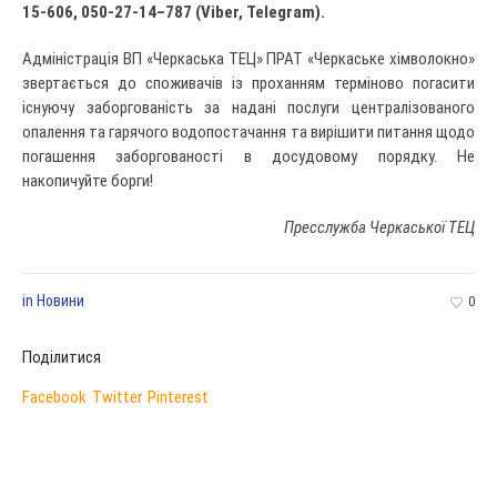
15-606, 050-27-1
4
–
787 (Viber, Telegram).
Адміністрація ВП «Черкаська ТЕЦ» ПРАТ «Черкаське хімволокно»
звертається до споживачів із проханням терміново погасити
існуючу заборгованість за надані послуги централізованого
опалення та гарячого водопостачання та вирішити питання щодо
погашення заборгованості в досудовому порядку. Не
накопичуйте борги!
Пресслужба Черкаської ТЕЦ
in
Новини
0
Поділитися
Facebook
Twitter
Pinterest