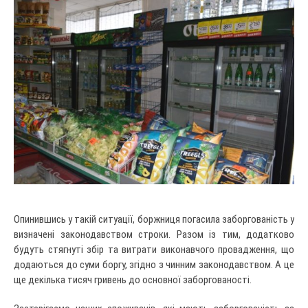
Опинившись у такій ситуації, боржниця погасила заборгованість у
визначені законодавством строки. Разом із тим, додатково
будуть стягнуті збір та витрати виконавчого провадження, що
додаються до суми боргу, згідно з чинним законодавством. А це
ще декілька тисяч гривень до основної заборгованості.