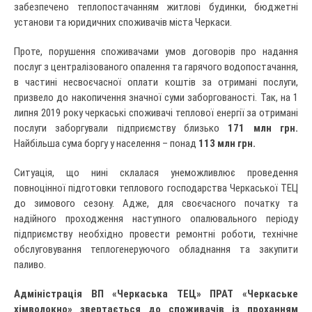
забезпечено теплопостачанням житлові будинки, бюджетні
установи та юридичних споживачів міста Черкаси.
Проте, порушення споживачами умов договорів про надання
послуг з централізованого опалення та гарячого водопостачання,
в частині несвоєчасної оплати коштів за отримані послуги,
призвело до накопичення значної суми заборгованості. Так, на 1
липня 2019 року черкаські споживачі теплової енергії за отримані
послуги заборгували підприємству близько
17
1 млн грн.
Найбільша сума боргу у населення – понад
11
3 млн грн.
Ситуація, що нині склалася унеможливлює проведення
повноцінної підготовки теплового господарства Черкаської ТЕЦ
до зимового сезону. Адже, для своєчасного початку та
надійного проходження наступного опалювального періоду
підприємству необхідно провести ремонтні роботи, технічне
обслуговування теплогенеруючого обладнання та закупити
паливо.
Адміністрація ВП «Черкаська ТЕЦ» ПРАТ «Черкаське
хімволокно» звертається до споживачів із проханням