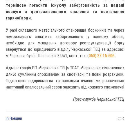
терміново погасити існуючу заборгованість за надані
послуги з централізованого опалення та постачання
гарячої води.
У разі складного матеріального становища боржників та через
неможливість сплатити заборгованість у повному обсязі,
необхідно для укладання договору реструктуризації боргу
звернутися до юридичного відділу Черкаської ТЕЦ за адресою:
м. Черкаси, бульв. Шевченка, 345\1, конт. тел. (
050) 27-15-606
.
Адміністрація ВП «Черкаська ТЕЦ» ПРАТ «Черкаське хімволокно»
дякує сумлінним споживачам за своєчасні та повні розрахунки.
Підготовка підприємства та наскільки вчасно ми розпочнемо
наступний опалювальний сезон залежить від кожного споживача!
Прес-служба Черкаської ТЕЦ
in
Новини
0