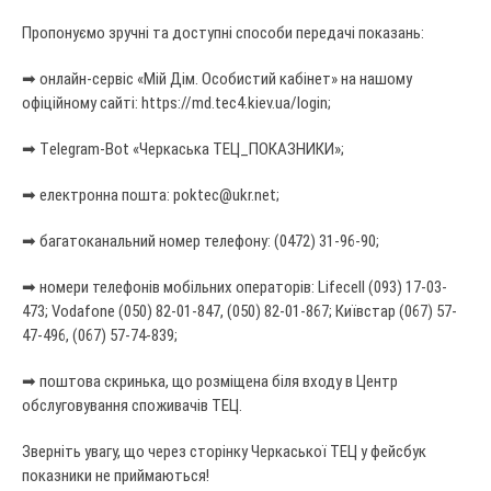
Пропонуємо зручні та доступні способи передачі показань:
➡ онлайн-сервіс «Мій Дім. Особистий кабінет» на нашому
офіційному сайті: https://md.tec4.kiev.ua/login;
➡ Тelegram-Bot «Черкаська ТЕЦ_ПОКАЗНИКИ»;
➡ електронна пошта:
poktec@ukr.net
;
➡ багатоканальний номер телефону: (0472) 31-96-90;
➡ номери телефонів мобільних операторів: Lifecell (093) 17-03-
473; Vodafone (050) 82-01-847, (050) 82-01-867; Київстар (067) 57-
47-496, (067) 57-74-839;
➡ поштова скринька, що розміщена біля входу в Центр
обслуговування споживачів ТЕЦ.
Зверніть увагу, що через сторінку Черкаської ТЕЦ у фейсбук
показники не приймаються!