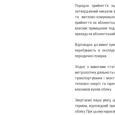
Порядок прийняття ін
затверджений наказом ві
та житлово-комунально
прийняття на абонентськ
власник приміщення под
приладу на абонентський 
Відповідно до вимог пунк
перебувають в експлуа
періодичної повірки.
Згідно з вимогами стат
метрологічну діяльність»
транспортування і монт
теплової енергії та гар
власників вузлів обліку.
Звертаємо вашу увагу, щ
терміни, відповідний пр
обліку. При цьому нараху