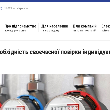
18013, м. Черкаси
Про підприємство
Для населення
Для компаній
Елек
про підприємство
тепло для дому
тепло для компаній
світло
обхідність своєчасної повірки індивідуа