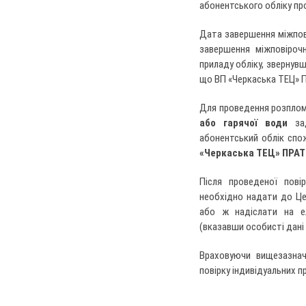
абонентського обліку пр
Дата завершення міжпові
завершення міжповірочн
приладу обліку, звернувш
що ВП «Черкаська ТЕЦ» П
Для проведення розплом
або гарячої води
зад
абонентський облік спо
«Черкаська ТЕЦ» ПРАТ
Після проведеної пові
необхідно надати до Цен
або ж надіслати на е
(вказавши особисті дані
Враховуючи вищезазнач
повірку індивідуальних пр