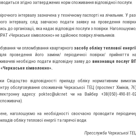
оводиться згідно затверджених норм споживання відповідної послуги.
рочного інтервалу зазначена у технічному паспорті на лічильник. У раз
ого інтервалу, слід завчасно подати заявку на проведення повірк
ись до організації, яка надає відповідні послуги з повірки. Наголошуємо
РАТ «Черкаське хімволокно» не здійснює повірку лічильників.
бування чи опломбування квартирного
засобу обліку
теплової енергі
ля проведення його заміни/ періодичної повірки/ прийняття н
живачеві необхідно подати відповідну заяву до
виконавця послуг В
 «Черкаське хімволокно».
рки Свідоцтво відповідності приладу обліку нормативним вимога
тру обслуговування споживачів Черкаської ТЕЦ (проспект Хіміків, 76
лектронну адресу:
poktec@ukr.net
чи на Вайбер +38(050)-490-81-0
 споживача).
ене, наголошуємо на необхідності своєчасно проводити періодичн
иладів обліку теплової енергії та гарячої води.
Пресслужба Черкаської ТЕ