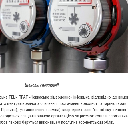
Шановні споживачі!
ська ТЕЦ» ПРАТ «Черкаське хімволокно» інформує, відповідно до вимо
уг з централізованого опалення, постачання холодної та гарячої води 
 Правила), установлення (заміна) квартирних засобів обліку теплово
 проводиться спеціалізованою організацією за рахунок коштів споживача
 обов’язково беруться виконавцем послуг на абонентський облік.