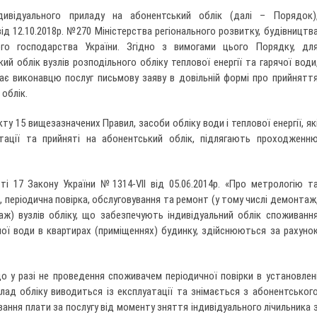
дивідуального приладу на абонентський облік (далі – Порядок)
д 12.10.2018р. №270 Міністерства регіонального розвитку, будівництв
го господарства України. Згідно з вимогами цього Порядку, дл
ий облік вузлів розподільного обліку теплової енергії та гарячої води
ає виконавцю послуг письмову заяву в довільній формі про прийнятт
облік.
ту 15 вищезазначених Правил, засоби обліку води і теплової енергії, як
тації та прийняті на абонентський облік, підлягають проходженн
ті 17 Закону України №1314-VII від 05.06.2014р. «Про метрологію т
, періодична повірка, обслуговування та ремонт (у тому числі демонтаж
аж) вузлів обліку, що забезпечують індивідуальний облік споживанн
ячої води в квартирах (приміщеннях) будинку, здійснюються за рахуно
о у разі не проведення споживачем періодичної повірки в установлен
илад обліку виводиться із експлуатації та знімається з абонентськог
вання плати за послугу від моменту зняття індивідуального лічильника 