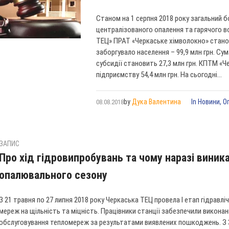
Станом на 1 серпня 2018 року загальний б
централізованого опалення та гарячого 
ТЕЦ» ПРАТ «Черкаське хімволокно» стано
заборгувало населення – 99,9 млн грн. Сум
субсидії становить 27,3 млн грн. КПТМ «
підприємству 54,4 млн грн. На сьогодні...
by
Дука Валентина
In
Новини
,
О
08.08.2018
ЗАПИС
Про хід гідровипробувань та чому наразі виника
опалювального сезону
З 21 травня по 27 липня 2018 року Черкаська ТЕЦ провела І етап гідравл
мереж на щільність та міцність. Працівники станції забезпечили виконан
обслуговування тепломереж за результатами виявлених пошкоджень. З 3