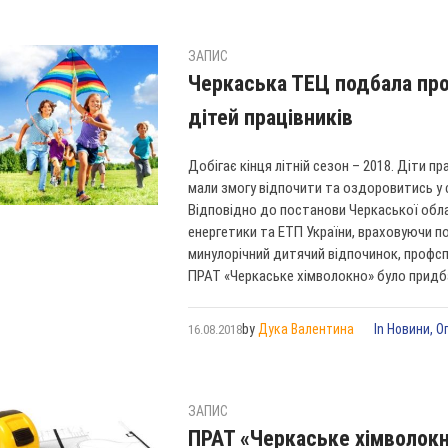
ЗАПИС
Черкаська ТЕЦ подбала про
дітей працівників
Добігає кінця літній сезон – 2018. Діти п
мали змогу відпочити та оздоровитись у
Відповідно до постанови Черкаської облас
енергетики та ЕТП України, враховуючи по
минулорічний дитячий відпочинок, профс
ПРАТ «Черкаське хімволокно» було придбан
by
Дука Валентина
In
Новини
,
О
16.08.2018
ЗАПИС
ПРАТ «Черкаське хімволокн