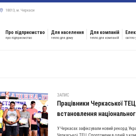
18013, м. Черкаси
Про підприємство
Для населення
Для компаній
Елек
про підприємство
тепло для дому
тепло для компаній
світло
ЗАПИС
Працівники Черкаської ТЕ
встановлення національног
У Черкасах зафіксували новий рекорд Укра
Черкаської ТЕЦ. Спортсмени в одній з ко