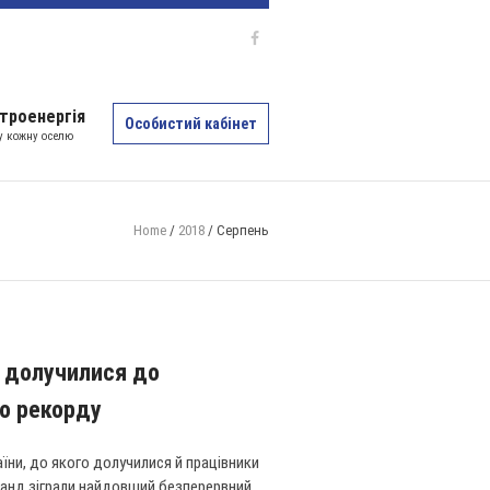
троенергія
Особистий кабінет
 у кожну оселю
Home
/
2018
/
Серпень
Ц долучилися до
о рекорду
їни, до якого долучилися й працівники
манд зіграли найдовший безперервний