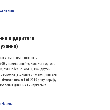
голошення
ння відкритого
лухання)
ЕРКАСЬКЕ ХІМВОЛОКНО»
5:00 у приміщенні Черкаської торгово-
, вул.Небесної сотні, 105, другий
бговорення (відкрите слухання) питань
хімволокно» з 1.01.2019 року тарифу
ановлення для ПРАТ «Черкаське
In
Новини