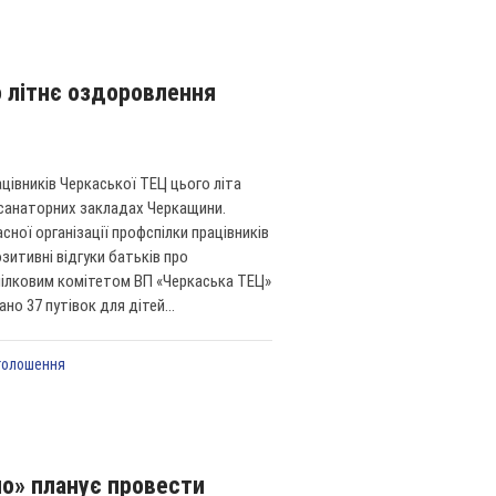
 літнє оздоровлення
рацівників Черкаської ТЕЦ цього літа
 санаторних закладах Черкащини.
ної організації профспілки працівників
зитивні відгуки батьків про
пілковим комітетом ВП «Черкаська ТЕЦ»
о 37 путівок для дітей...
голошення
о» планує провести