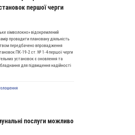
становок першої черги
ьке хімволокно» відокремлений
намір провадити плановану діяльність
ємством передбачено впровадження
тановок ПК-19-2 ст. № 1-4 першої черги
тельних установок є оновлення та
обладнання для підвищення надійності
голошення
омунальні послуги можливо