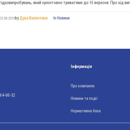
гідровипробувань, який орієнтовно триватиме до 16 вересня. Про хід вип
by
Дука Валентина
In
Новини
02.08.2018
Інформація
Про компанію
 64-00-32
Новини та події
Нормативна база