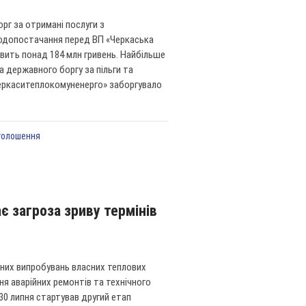
орг за отримані послуги з
водопостачання перед ВП «Черкаська
вить понад 184 млн гривень. Найбільше
а державного боргу за пільги та
Черкаситеплокомуненерго» заборгувало
голошення
є загроза зриву термінів
ічних випробувань власних теплових
ня аварійних ремонтів та технічного
0 липня стартував другий етап