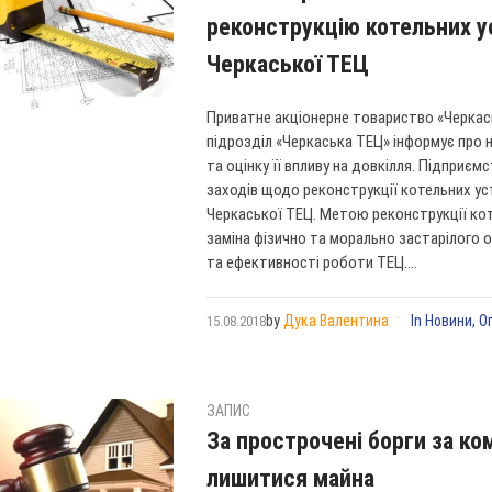
реконструкцію котельних у
Черкаської ТЕЦ
Приватне акціонерне товариство «Черкас
підрозділ «Черкаська ТЕЦ» інформує про 
та оцінку її впливу на довкілля. Підпри
заходів щодо реконструкції котельних ус
Черкаської ТЕЦ. Метою реконструкції ко
заміна фізично та морально застарілого 
та ефективності роботи ТЕЦ....
by
Дука Валентина
In
Новини
,
О
15.08.2018
ЗАПИС
За прострочені борги за к
лишитися майна