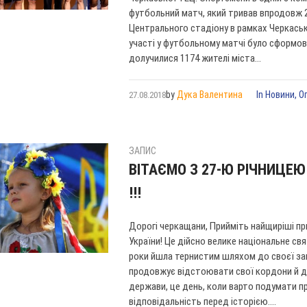
футбольний матч, який тривав впродовж 24
Центрального стадіону в рамках Черкась
участі у футбольному матчі було сформов
долучилися 1174 жителі міста...
by
Дука Валентина
In
Новини
,
О
27.08.2018
ЗАПИС
ВІТАЄМО З 27-Ю РІЧНИЦЕЮ
!!!
Дорогі черкащани, Прийміть найщиріші пр
України! Це дійсно велике національне св
роки йшла тернистим шляхом до своєї зак
продовжує відстоювати свої кордони й д
держави, це день, коли варто подумати пр
відповідальність перед історією....