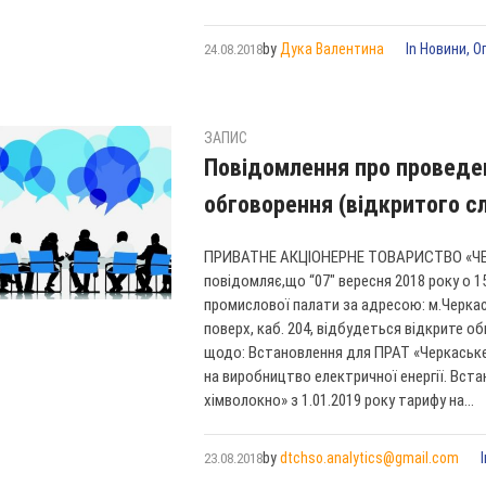
by
Дука Валентина
In
Новини
,
О
24.08.2018
ЗАПИС
Повідомлення про проведе
обговорення (відкритого с
ПРИВАТНЕ АКЦІОНЕРНЕ ТОВАРИСТВО «Ч
повідомляє,що “07″ вересня 2018 року о 1
промислової палати за адресою: м.Черкаси
поверх, каб. 204, відбудеться відкрите о
щодо: Встановлення для ПРАТ «Черкаське 
на виробництво електричної енергії. Вст
хімволокно» з 1.01.2019 року тарифу на...
by
dtchso.analytics@gmail.com
23.08.2018