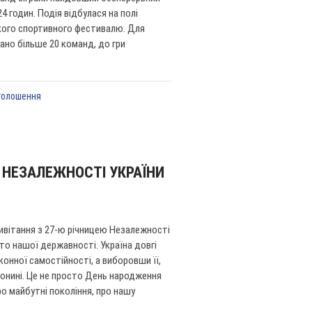
 годин. Подія відбулася на полі
кого спортивного фестивалю. Для
ано більше 20 команд, до гри
голошення
 НЕЗАЛЕЖНОСТІ УКРАЇНИ
ивітання з 27-ю річницею Незалежності
ято нашої державності. Україна довгі
онної самостійності, а виборовши її,
онині. Це не просто День народження
о майбутні покоління, про нашу