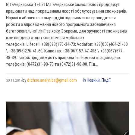
ВП «Черкаська ТЕЦ» ПАТ «Черкаське хімволокно» продовжує
працювати над покращенням якості обслуговування споживачів.
Наразі в абонентському відділі підприємства проводяться
роботи з впровадження нового програмного забезпечення
багатоканальної лінії зв’язку. Зокрема, для зручності споживачів
вже введено додаткові номери мобільних
телефонів: Lifecell: +38(093)170-34-73; Vodafon: +38(050)464-21-60
\ +38(095)276-41-60; Київстар: +38(067)57-47-496 \ +38(067)577-
48-39. Також продовжують працювати і номери стаціонарних
телефонів: (0472)31-90-70 та (0472)31-90-90. Під...
by
dtchso.analytics@gmail.com
In
Новини
,
Події
30.11.2017