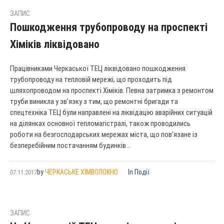
ЗАПИС
Пошкодження трубопроводу на проспекті
Хіміків ліквідовано
Працівниками Черкаської ТЕЦ ліквідовано пошкодження
трубопроводу на тепловій мережі, що проходить під
шляхопроводом на проспекті Хіміків. Певна затримка з ремонтом
труби виникла у зв’язку з тим, що ремонтні бригади та
спецтехніка ТЕЦ були направлені на ліквідацію аварійних ситуацій
на ділянках основної тепломагістралі, також проводились
роботи на безгосподарських мережах міста, що пов’язане із
безперебійним постачанням будинків...
by
ЧЕРКАСЬКЕ ХІМВОЛОКНО
In
Події
07.11.2017
ЗАПИС