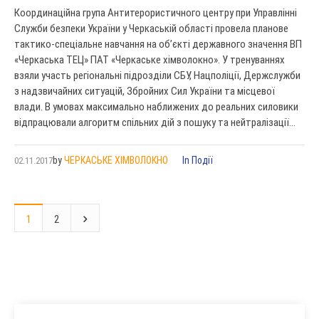
Координаційна група Антитерористичного центру при Управлінні
Служби безпеки України у Черкаській області провела планове
тактико-спеціальне навчання на об’єкті державного значення ВП
«Черкаська ТЕЦ» ПАТ «Черкаське хімволокно». У тренуваннях
взяли участь регіональні підрозділи СБУ, Нацполіції, Держслужби
з надзвичайних ситуацій, Збройних Сил України та місцевої
влади. В умовах максимально наближених до реальних силовики
відпрацювали алгоритм спільних дій з пошуку та нейтралізації...
by
ЧЕРКАСЬКЕ ХІМВОЛОКНО
In
Події
02.11.2017
1
2