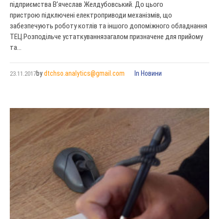
підприємства В’ячеслав Желдубовський. До цього
пристрою підключені електроприводи механізмів, що
забезпечують роботу котлів та іншого допоміжного обладнання
ТЕЦ.Розподільче устаткуваннязагалом призначене для прийому
та...
by
dtchso.analytics@gmail.com
In
Новини
23.11.2017