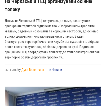
На Черкаській ТЕЦ організували осінню
толоку
Днями на Черкаській ТЕЦ, готуючись до зими, влаштували
прибирання території підприємства. «Озброївшись» граблями,
мітлами, садовими ножицями та хорошим настроєм, до осінньої
толоки долучилося чимало працівників станції. Задля
благоустрою території очистили клумби від сухоцвіття, зібрали
опале листя та сухе гілля, обрізали дерева та кущі. Водночас
працівники ТЕЦ впорядкували прилеглу до теплоелектроцентралі
територію обабіч дороги по проспекту...
by
Дука Валентина
In
Новини
06.11.2017