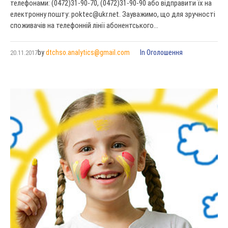
телефонами: (0472)31-90-70, (0472)31-90-90 або відправити їх на
електронну пошту:
poktec@ukr.net
. Зауважимо, що для зручності
споживачів на телефонній лінії абонентського...
by
dtchso.analytics@gmail.com
In
Оголошення
20.11.2017