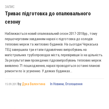
ЗАПИС
Триває підготовка до опалювального
сезону
Наближається новий опалювальний сезон 2017-2018рр., тому
першочерговим завданням наразі є підготовка до холодів
теплових мереж та житлових будинків. На сьогодні Черкаська
ТЕЦ завершила три етапи гідравлічних випробувань на
магістральних трубопроводах міста, перевіривши їх на щільність.
За результатами проведених гідровипробувань теплових мереж
виявлено 71 пошкодження, наразі проводяться останні планові
ремонти по їх усуненню. У деяких будинках...
by
Дука Валентина
In
Новини
,
Оголошення
15.09.2017