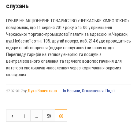
слухань
ПУБЛІЧНЕ АКЦІОНЕРНЕ ТОВАРИСТВО «ЧЕРКАСЬКЕ ХІМВОЛОКНО»
повідомляє, що 11 серпня 2017 року о 15.00 у приміщенні
Черкаської торгово-промислової палати за адресою: м.Черкаси,
вул.Небесної сотні, 105, другий поверх, каб. 214 буде проводитись
відкрите обговорення (відкрите слухання) питання щодо:
Перегляду тарифів на теплову енергію та послуги з
централізованого опалення та гарячого водопостачання для
категорії споживачів «населення» через коригування окремих
складових...
by
Дука Валентина
In
Новини
,
Оголошення
,
Події
27.07.2017
1
…
59
60