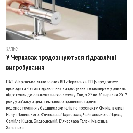
ЗАПИС
У Черкасах продовжуються гідравлічні
випробування
ПАТ «Черкаське хімволокно» ВП «Черкаська ТЕЦ» продовжує
проводити 4 етап гідравлічних випробувань тепломереж у рамках
підготовки до опалювального сезону. Так, з 22 по 30 вересня 2017
року у зв’язку з цим, тимчасово припинене гаряче
водопостачання у будинках жителів по проспекту Хіміків, вулиці
Нечуя Левицького, В’ячеслава Чорновола, Чайковського, Яцика,
Самійла Кішки, Бидгощській, В’ячеслава Галви, Максима
Залізняка,...