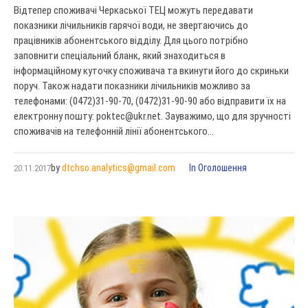
Відтепер споживачі Черкаської ТЕЦ можуть передавати
показники лічильників гарячої води, не звертаючись до
працівників абонентського відділу. Для цього потрібно
заповнити спеціальний бланк, який знаходиться в
інформаційному куточку споживача та вкинути його до скриньки
поруч. Також надати показники лічильників можливо за
телефонами: (0472)31-90-70, (0472)31-90-90 або відправити їх на
електронну пошту:
poktec@ukr.net
. Зауважимо, що для зручності
споживачів на телефонній лінії абонентського...
by
dtchso.analytics@gmail.com
In
Оголошення
20.11.2017