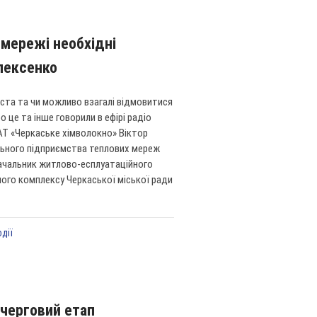
 мережі необхідні
Олексенко
іста та чи можливо взагалі відмовитися
о це та інше говорили в ефірі радіо
АТ «Черкаське хімволокно» Віктор
льного підприємства теплових мереж
ачальник житлово-есплуатаційного
ого комплексу Черкаської міської ради
одії
черговий етап