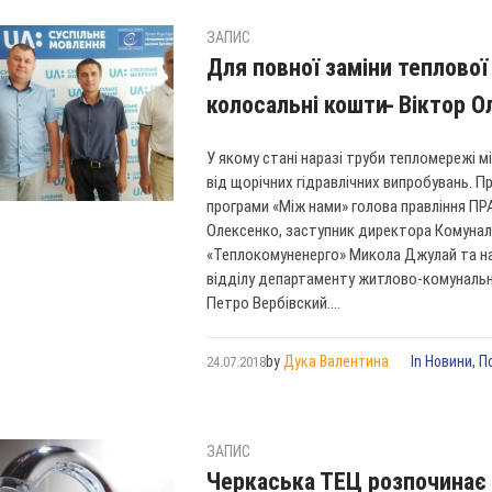
ЗАПИС
Для повної заміни теплової
колосальні кошти ̶ Віктор 
У якому стані наразі труби тепломережі м
від щорічних гідравлічних випробувань. Пр
програми «Між нами» голова правління ПР
Олексенко, заступник директора Комуна
«Теплокомуненерго» Микола Джулай та н
відділу департаменту житлово-комунальн
Петро Вербівский....
by
Дука Валентина
In
Новини
,
П
24.07.2018
ЗАПИС
Черкаська ТЕЦ розпочинає 