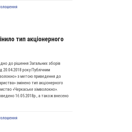
голошення
інило тип акціонерного
ідно до рішення Загальних зборів
д 20.04.2018 року Публічним
мволокно» з метою приведення до
вариства» змінено тип акціонерного
риство «Черкаське хімволокно».
ведено 16.05.2018р., а також внесено
голошення