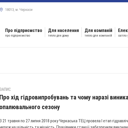
18013, м. Черкаси
Про підприємство
Для населення
Для компаній
Елек
про підприємство
тепло для дому
тепло для компаній
світло
ЗАПИС
Про хід гідровипробувань та чому наразі виника
опалювального сезону
З 21 травня по 27 липня 2018 року Черкаська ТЕЦ провела І етап гідравл
мереж на щільність та міцність. Працівники станції забезпечили виконан