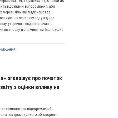
Черкаська ТЕЦ» в рамках підготовки до
ть гідравлічні випробування, аби
х мереж. Фахівці підприємства
рахування за гарячу воду під час
ослугу гарячого водопостачання
я цієї послуги споживачам. Відповідно
голошення
о» оголошує про початок
віту з оцінки впливу на
ьке хімволокно» відокремлений
 початок громадського обговорення