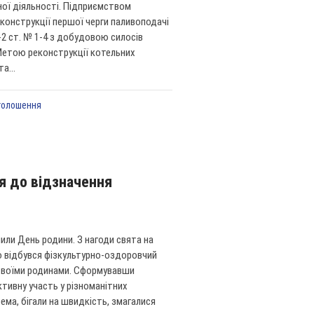
аної діяльності. Підприємством
конструкції першої черги паливоподачі
2 ст. № 1-4 з добудовою силосів
 Метою реконструкції котельних
а...
голошення
я до відзначення
или День родини. З нагоди свята на
но відбувся фізкультурно-оздоровчий
і своїми родинами. Сформувавши
ктивну участь у різноманітних
ема, бігали на швидкість, змагалися