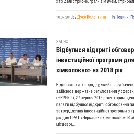
хто далі стрибне, грали з м’ячем, стрибали 
by
Дука Валентина
In
Новини
,
П
10.07.2018
ЗАПИС
Відбулися відкриті обгов
інвестиційної програми дл
хімволокно» на 2018 рік
Відповідно до Порядку, який передбачено
здійснює державне регулювання у сферах
(НКРЕКП), 27 червня 2018 року в приміще
палати відбулися відкриті обговорення 
затвердження інвестиційної програми з тр
рік для ПРАТ «Черкаське хімволокно». В 
місцевої...