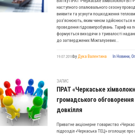
Влітку ПРАТ «Черкаське хімволокно» ВП «
наступного опалювального сезону проводи
виявити та усунути пошкодження теплови
роз’яснюють, яким чином здійснюється на
проведення гідровипробувань. Тариф на п
формується виходячи з тривалості наданн
до затверджених Міжгалузевих...
by
Дука Валентина
In
Новини
,
О
19.07.2018
ЗАПИС
ПРАТ «Черкаське хімволокн
громадського обговорення з
довкілля
Приватне акціонерне товариство «Черкас
підрозділ «Черкаська ТЕЦ» оголошує про