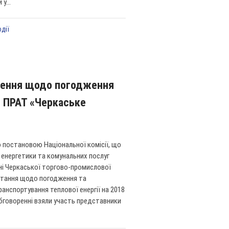
у...
одії
орення щодо погодження
я ПРАТ «Черкаське
 постановою Національної комісії, що
 енергетики та комунальних послуг
нні Черкаської торгово-промислової
питання щодо погодження та
анспортування теплової енергії на 2018
обговоренні взяли участь представники