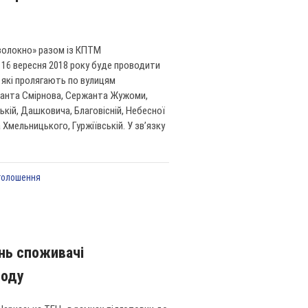
волокно» разом із КПТМ
 16 вересня 2018 року буде проводити
 які пролягають по вулицям
ержанта Смірнова, Сержанта Жужоми,
ькій, Дашковича, Благовісній, Небесної
 Хмельницького, Гуржіївській. У зв’язку
голошення
ань споживачі
воду