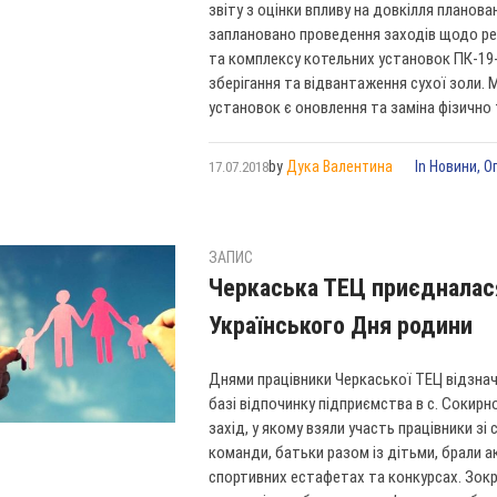
звіту з оцінки впливу на довкілля планов
заплановано проведення заходів щодо ре
та комплексу котельних установок ПК-19-
зберігання та відвантаження сухої золи.
установок є оновлення та заміна фізично т
by
Дука Валентина
In
Новини
,
О
17.07.2018
ЗАПИС
Черкаська ТЕЦ приєдналас
Українського Дня родини
Днями працівники Черкаської ТЕЦ відзнач
базі відпочинку підприємства в с. Сокир
захід, у якому взяли участь працівники з
команди, батьки разом із дітьми, брали а
спортивних естафетах та конкурсах. Зокр