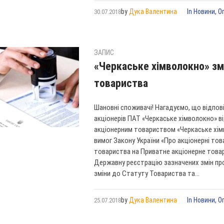
by
Дука Валентина
In
Новини
,
О
30.07.2018
ЗАПИС
«Черкаське хімволокно» зм
товариства
Шановні споживачі! Нагадуємо, що відпов
акціонерів ПАТ «Черкаське хімволокно» ві
акціонерним товариством «Черкаське хі
вимог Закону України «Про акціонерні то
товариства на Приватне акціонерне това
Державну реєстрацію зазначених змін про
зміни до Статуту Товариства та...
by
Дука Валентина
In
Новини
,
О
25.07.2018