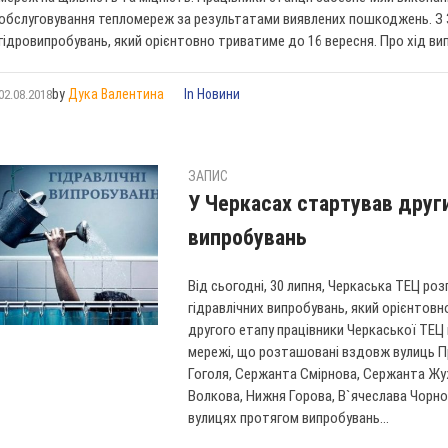
обслуговування тепломереж за результатами виявлених пошкоджень. З 3
гідровипробувань, який орієнтовно триватиме до 16 вересня. Про хід вип
by
Дука Валентина
In
Новини
02.08.2018
ЗАПИС
У Черкасах стартував други
випробувань
Від сьогодні, 30 липня, Черкаська ТЕЦ ро
гідравлічних випробувань, який орієнтов
другого етапу працівники Черкаської ТЕЦ 
мережі, що розташовані вздовж вулиць При
Гоголя, Сержанта Смірнова, Сержанта Жу
Волкова, Нижня Горова, В`ячеслава Чорно
вулицях протягом випробувань...