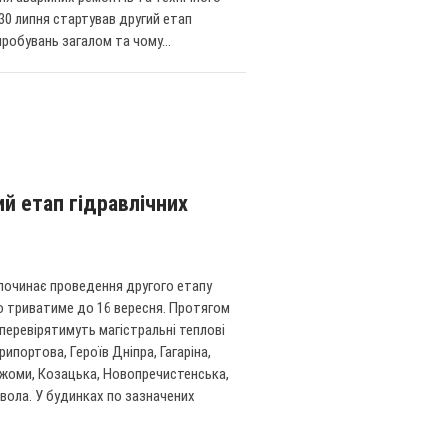
0 липня стартував другий етап
робувань загалом та чому...
й етап гідравлічних
зпочинає проведення другого етапу
но триватиме до 16 вересня. Протягом
перевірятимуть магістральні теплові
портова, Героїв Дніпра, Гагаріна,
жоми, Козацька, Новопречистенська,
вола. У будинках по зазначених