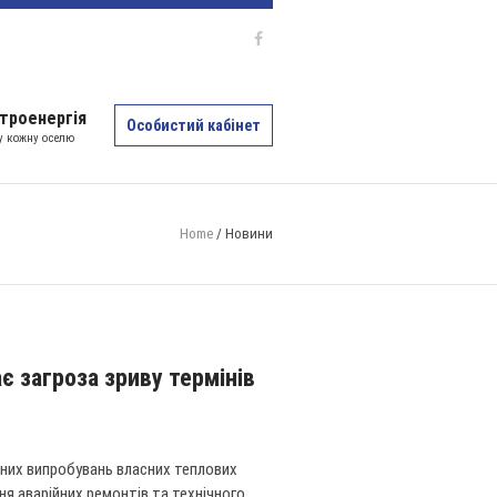
троенергія
Особистий кабінет
 у кожну оселю
Home
/
Новини
є загроза зриву термінів
ічних випробувань власних теплових
ня аварійних ремонтів та технічного